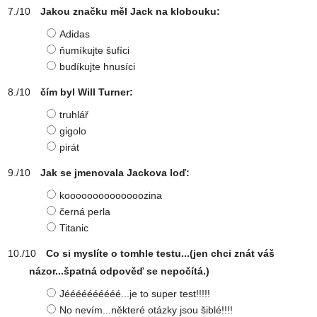
Jakou značku měl Jack na klobouku:
Adidas
ňumíkujte šufíci
budíkujte hnusíci
čím byl Will Turner:
truhlář
gigolo
pirát
Jak se jmenovala Jackova loď:
koooooooooooooozina
černá perla
Titanic
Co si myslíte o tomhle testu...(jen chci znát váš
názor...špatná odpověď se nepočítá.)
Jéééééééééé...je to super test!!!!!
No nevím...některé otázky jsou šiblé!!!!