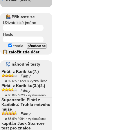
Přihlaste se
Uživatelské jméno
Heslo
trvale
založit zde účet
náhodné testy
Piráti z Karibiku(7.)
Filmy
ø 92.6% / 1221 × vyzkoušeno
Piráti z Karibiku(3.)(2.)
Filmy
ø 66.8% / 623 × vyzkoušeno
Supertestík: Piráti z
Karibiku: Truhla mrtvého
muže
Filmy
ø 85.6% / 994 × vyzkoušeno
kapitán Jack Sparrow-
test pro znalce