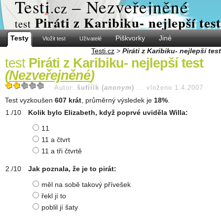
Test
i
– Nezveřejněné
.cz
Piráti z Karibiku- nejlepší test
test
Testy
Piškvorky
Jiné
Vložit test
Uživatelé
Testi.cz
>
Piráti z Karibiku- nejlepší test
test
Piráti z Karibiku- nejlepší test
(
Nezveřejněné
)
Autor:
šufííík (
anonym
)
...
vloženo 1.4.2007
Test vyzkoušen
607 krát
, průměrný výsledek je
18%
.
Kolik bylo Elizabeth, když poprvé uviděla Willa:
11
11 a čtvrt
11 a tři čtvrtě
Jak poznala, že je to pirát:
měl na sobě takový přívešek
řekl jí to
poblil jí šaty