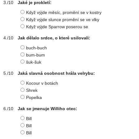
Jaké je prokletí:
Když výjde měsíc, promění se v kostry
Když výjde slunce promění se ve vlky
Když výjde Sparrow poserou se
Jak dělalo srdce, o které usilovali:
buch-buch
bum-bum
šuk-šuk
Jaká slavná osobnost hrála velrybu:
Kocour v botách
Shrek
Popelka
Jak se jmenuje Williho otec:
Bill
Bill
Bill