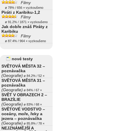
Filmy
ø 78% / 656 × vyzkoušeno
Piráti z Karibiku-1,2
Filmy
ø 91.2% / 1871 × vyzkoušeno
Jak dobře znáš Piráty z
Karibiku
Filmy
ø 87.4% / 964 × vyzkoušeno
nové testy
SVĚTOVÁ MĚSTA 32 –
poznávačka
(Geografie)
ø 84.2% / 52 ×
SVĚTOVÁ MĚSTA 31 –
poznávačka
(Geografie)
ø 84% / 67 ×
SVĚT V OBRAZECH 2 –
BRAZÍLIE
(Geografie)
ø 83% / 68 ×
SVĚTOVÉ VODSTVO –
oceány, moře, řeky a
jezera – poznávačka
(Geografie)
ø 85.8% / 78 ×
NEJZNÁMĚJŠÍ A