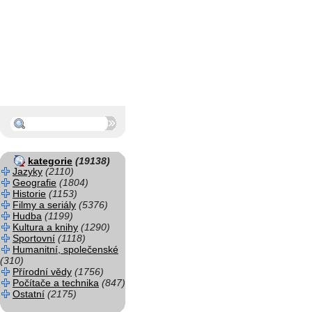
kategorie
(19138)
Jazyky
(2110)
Geografie
(1804)
Historie
(1153)
Filmy a seriály
(5376)
Hudba
(1199)
Kultura a knihy
(1290)
Sportovní
(1118)
Humanitní, společenské
(310)
Přírodní vědy
(1756)
Počítače a technika
(847)
Ostatní
(2175)