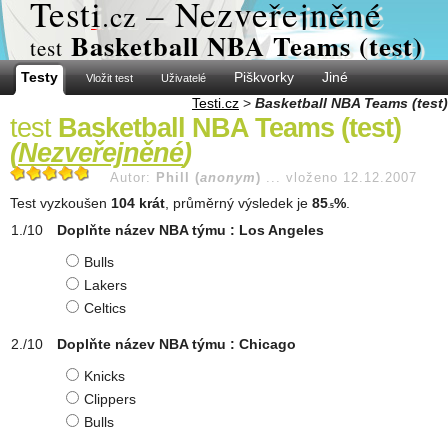
Test
i
– Nezveřejněné
.cz
Basketball NBA Teams (test)
test
Testy
Piškvorky
Jiné
Vložit test
Uživatelé
Testi.cz
>
Basketball NBA Teams (test)
test
Basketball NBA Teams (test)
(
Nezveřejněné
)
Autor:
Phill (
anonym
)
...
vloženo 12.12.2007
Test vyzkoušen
104 krát
, průměrný výsledek je
85
%
.
.5
Doplňte název NBA týmu : Los Angeles
Bulls
Lakers
Celtics
Doplňte název NBA týmu : Chicago
Knicks
Clippers
Bulls