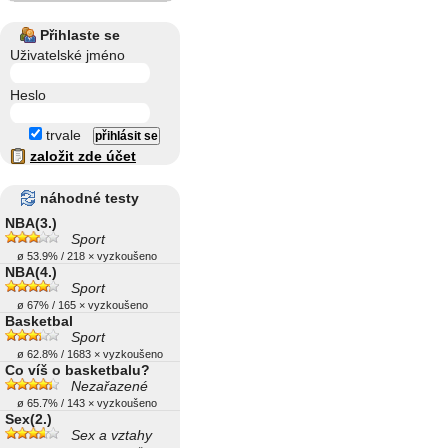
Přihlaste se
Uživatelské jméno
Heslo
trvale
založit zde účet
náhodné testy
NBA(3.)
Sport
ø 53.9% / 218 × vyzkoušeno
NBA(4.)
Sport
ø 67% / 165 × vyzkoušeno
Basketbal
Sport
ø 62.8% / 1683 × vyzkoušeno
Co víš o basketbalu?
Nezařazené
ø 65.7% / 143 × vyzkoušeno
Sex(2.)
Sex a vztahy