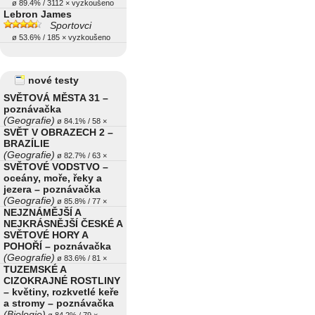
ø 89.4% / 3112 × vyzkoušeno
Lebron James
Sportovci
ø 53.6% / 185 × vyzkoušeno
nové testy
SVĚTOVÁ MĚSTA 31 –
poznávačka
(Geografie)
ø 84.1% / 58 ×
SVĚT V OBRAZECH 2 –
BRAZÍLIE
(Geografie)
ø 82.7% / 63 ×
SVĚTOVÉ VODSTVO –
oceány, moře, řeky a
jezera – poznávačka
(Geografie)
ø 85.8% / 77 ×
NEJZNÁMĚJŠÍ A
NEJKRÁSNĚJŠÍ ČESKÉ A
SVĚTOVÉ HORY A
POHOŘÍ – poznávačka
(Geografie)
ø 83.6% / 81 ×
TUZEMSKÉ A
CIZOKRAJNÉ ROSTLINY
– květiny, rozkvetlé keře
a stromy – poznávačka
(Biologie)