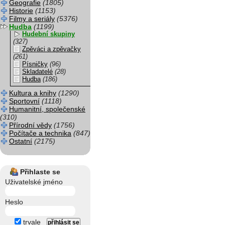
Geografie
(1805)
Historie
(1153)
Filmy a seriály
(5376)
Hudba
(1199)
Hudební skupiny
(327)
Zpěváci a zpěvačky
(261)
Písničky
(96)
Skladatelé
(28)
Hudba
(186)
Kultura a knihy
(1290)
Sportovní
(1118)
Humanitní, společenské
(310)
Přírodní vědy
(1756)
Počítače a technika
(847)
Ostatní
(2175)
Přihlaste se
Uživatelské jméno
Heslo
trvale