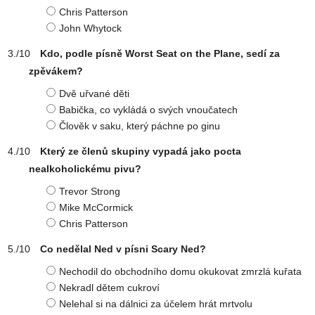
Chris Patterson
John Whytock
Kdo, podle písně Worst Seat on the Plane, sedí za
zpěvákem?
Dvě uřvané děti
Babička, co vykládá o svých vnoučatech
Člověk v saku, který páchne po ginu
Který ze členů skupiny vypadá jako pocta
nealkoholickému pivu?
Trevor Strong
Mike McCormick
Chris Patterson
Co nedělal Ned v písni Scary Ned?
Nechodil do obchodního domu okukovat zmrzlá kuřata
Nekradl dětem cukroví
Nelehal si na dálnici za účelem hrát mrtvolu