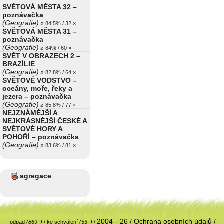
SVĚTOVÁ MĚSTA 32 –
poznávačka
(Geografie)
ø 84.5% / 32 ×
SVĚTOVÁ MĚSTA 31 –
poznávačka
(Geografie)
ø 84% / 60 ×
SVĚT V OBRAZECH 2 –
BRAZÍLIE
(Geografie)
ø 82.8% / 64 ×
SVĚTOVÉ VODSTVO –
oceány, moře, řeky a
jezera – poznávačka
(Geografie)
ø 85.8% / 77 ×
NEJZNÁMĚJŠÍ A
NEJKRÁSNĚJŠÍ ČESKÉ A
SVĚTOVÉ HORY A
POHOŘÍ – poznávačka
(Geografie)
ø 83.6% / 81 ×
agregace
2004—26 /
Ochrana osobních údajů
/
odpad
(869+)
/
ke schválení
(53+)
/