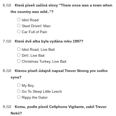
Která píseň začíná slovy "There once was a town when
the country was wild.."?
Idiot Road
Steel Drivin\' Man
Car Full of Pain
Která dvě alba byla vydána roku 1997?
Idiot Road, Live Bait
Dirt!, Live Bait
Christmas Turkey, Live Bait
Kterou píseň údajně napsal Trevor Strong pro svého
syna?
My Boy
Go To Sleep Little Leech
Rippy the Gator
Komu, podle písně Cellphone Vigilante, zabil Trevor
Nokii?