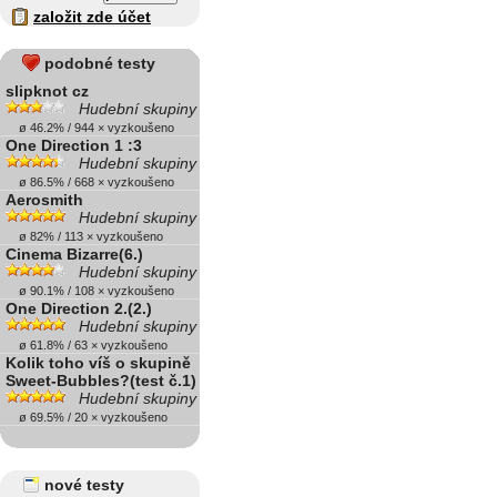
založit zde účet
podobné testy
slipknot cz
Hudební skupiny
ø 46.2% / 944 × vyzkoušeno
One Direction 1 :3
Hudební skupiny
ø 86.5% / 668 × vyzkoušeno
Aerosmith
Hudební skupiny
ø 82% / 113 × vyzkoušeno
Cinema Bizarre(6.)
Hudební skupiny
ø 90.1% / 108 × vyzkoušeno
One Direction 2.(2.)
Hudební skupiny
ø 61.8% / 63 × vyzkoušeno
Kolik toho víš o skupině
Sweet-Bubbles?(test č.1)
Hudební skupiny
ø 69.5% / 20 × vyzkoušeno
nové testy