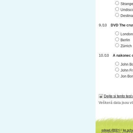
Strange
Undisco
Destina
DVD The crus
London
Berlin
Zürrich
A nakonec c
John Bo
John Fr
Jon Bon
Dejte si tento test
Veškerá data jsou vla
odpad
(869+)
/
ke sch