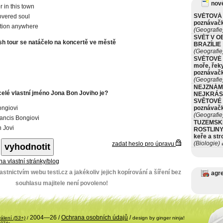
nové
r in this town
SVĚTOVÁ 
vered soul
poznávač
tion anywhere
(Geografie
SVĚT V O
h tour se natáčelo na koncertě ve městě
BRAZÍLIE
(Geografie
SVĚTOVÉ 
moře, řeky
poznávač
(Geografie
NEJZNÁM
elé vlastní jméno Jona Bon Joviho je?
NEJKRÁS
SVĚTOVÉ 
ngiovi
poznávač
(Geografie
ancis Bongiovi
TUZEMSK
 Jovi
ROSTLINY 
keře a st
(Biologie)
zadat heslo pro úpravu
ø
 na vlastní stránky/blog
stnictvím webu testi.cz a jakékoliv jejich kopírování a šíření bez
agr
souhlasu majitele není povoleno!
2004—26 /
Ochrana osobních údajů
/
válení
(53+)
/
design by ginger ninja!