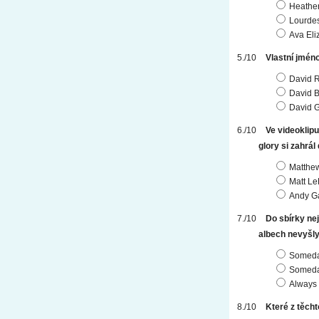
Heathe
Lourde
Ava Eli
Vlastní jmén
David 
David B
David G
Ve videoklipu
glory si zahrá
Matthe
Matt Le
Andy G
Do sbírky nej
albech nevyšly
Someday
Someday
Always 
Které z těch