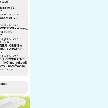
 testy
MĚSTA 31 –
ka
)
ø 84.1% / 51 ×
BRAZECH 2 –
)
ø 82.4% / 56 ×
VODSTVO – oceány,
 a jezera –
ka
)
ø 85.8% / 76 ×
ĚJŠÍ A
NĚJŠÍ ČESKÉ A
HORY A POHOŘÍ –
ka
)
ø 83.6% / 80 ×
É A CIZOKRAJNÉ
– květiny, rozkvetlé
romy – poznávačka
 84.2% / 79 ×
egace