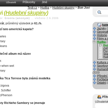
Piškvorky
Jiné
Uživatelé
Testi.cz
>
Hudba
>
Hudební skupiny
>
Bon Jovi
vi
(
Hudební skupiny
)
or:
Gionta (
anonym
)
...
vloženo 2.6.2006
rát
, průměrný výsledek je
61
%
.
.6
kate
Jazyky
(
í tato americká kapela?
Geograf
Historie
geles
Filmy a 
rsey
Hudba
(
Hud
leans
Zpě
Pís
polečné album má název
Skla
Hud
i
Kultura 
y when wet
Sportov
Humanit
rsey
(310)
Přírodní
ka Tica Torrese byla známá modelka
Počítače
Ostatní
rzigova
 Schiffer
acPherson
Přih
Uživatels
sty Richieho Sambory se jmenuje