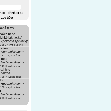
vale
t zde účet
obné testy
ěváka nebo
lehké jak facka)
Zpěváci a zpěvačky
3889 × vyzkoušeno
tation
Hudební skupiny
282 × vyzkoušeno
 test
Hudební skupiny
145 × vyzkoušeno
al hits
Hudba
728 × vyzkoušeno
.)
Hudební skupiny
158 × vyzkoušeno
)
Hudební skupiny
218 × vyzkoušeno