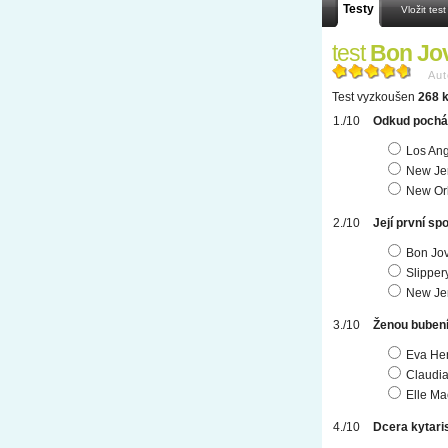
Testy
Vložit test
test
Bon Jo
Aut
Test vyzkoušen
268 k
Odkud pocház
Los An
New Je
New Or
Její první s
Bon Jov
Slipper
New Je
Ženou bubení
Eva He
Claudia
Elle M
Dcera kytari