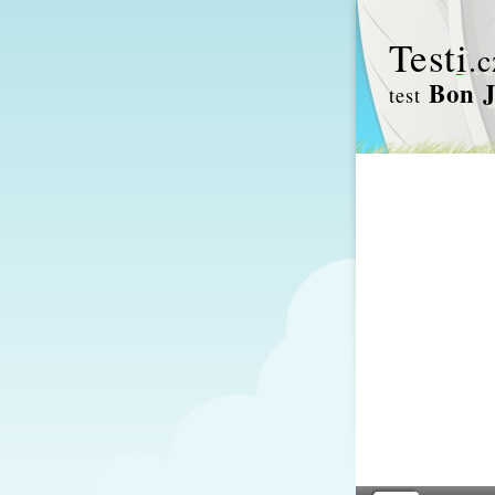
Test
i
.c
Bon J
test