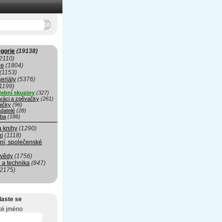
gorie
(19138)
2110)
ie
(1804)
(1153)
seriály
(5376)
1199)
ební skupiny
(327)
váci a zpěvačky
(261)
ničky
(96)
datelé
(28)
ba
(186)
a knihy
(1290)
ní
(1118)
ní, společenské
 vědy
(1756)
 a technika
(847)
(2175)
laste se
ké jméno