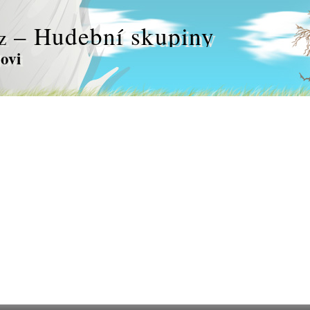
– Hudební skupiny
z
ovi