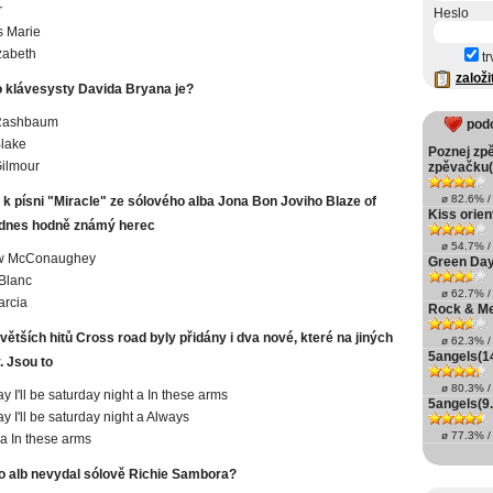
r
Heslo
s Marie
zabeth
tr
založi
o klávesysty Davida Bryana je?
Rashbaum
pod
lake
Poznej zp
ilmour
zpěvačku(
ø 82.6% / 
 k písni "Miracle" ze sólového alba Jona Bon Joviho Blaze of
Kiss orien
l dnes hodně známý herec
ø 54.7% / 
w McConaughey
Green Day
Blanc
ø 62.7% / 
arcia
Rock & Met
větších hitů Cross road byly přidány i dva nové, které na jiných
ø 62.3% / 
5angels(14
. Jsou to
ø 80.3% / 
 I'll be saturday night a In these arms
5angels(9.
 I'll be saturday night a Always
ø 77.3% / 
a In these arms
to alb nevydal sólově Richie Sambora?