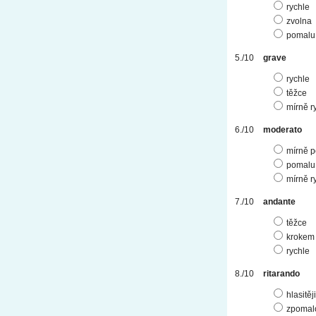
rychle
zvolna
pomalu
grave
rychle
těžce
mírně r
moderato
mírně 
pomalu
mírně r
andante
těžce
krokem
rychle
ritarando
hlasitěji
zpomal