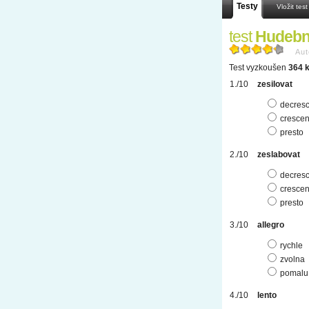
Testy
Vložit test
test
Hudebn
Aut
Test vyzkoušen
364 k
zesilovat
decres
cresce
presto
zeslabovat
decres
cresce
presto
allegro
rychle
zvolna
pomalu
lento