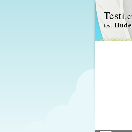
Test
i
.c
Hude
test