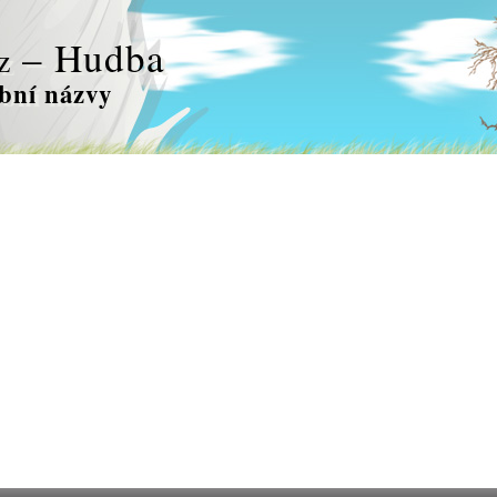
– Hudba
z
bní názvy