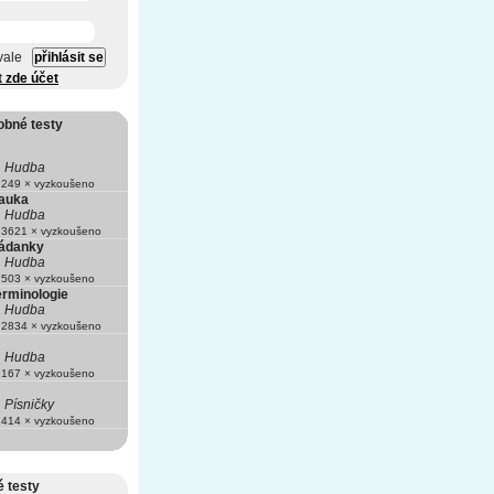
vale
t zde účet
obné testy
Hudba
249 × vyzkoušeno
auka
Hudba
3621 × vyzkoušeno
hádanky
Hudba
503 × vyzkoušeno
erminologie
Hudba
2834 × vyzkoušeno
Hudba
167 × vyzkoušeno
Písničky
414 × vyzkoušeno
 testy