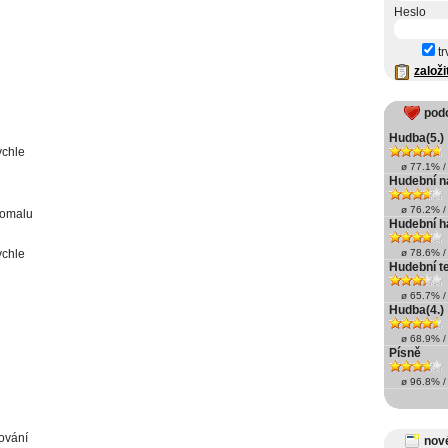
Heslo
tr
založi
pod
Hudba(5.)
ychle
ø 77.1% / 
Hudební n
ø 76.2% / 
pomalu
Hudební 
ychle
ø 78.6% / 
Hudební t
ø 65.7% / 
Hudba(4.)
ø 68.9% / 
Písně
ø 96.8% / 
ování
nové