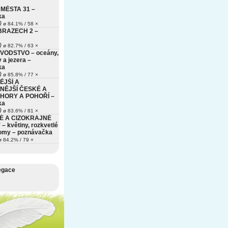
MĚSTA 31 –
ka
)
ø 84.1% / 58 ×
BRAZECH 2 –
)
ø 82.7% / 63 ×
VODSTVO – oceány,
 a jezera –
ka
)
ø 85.8% / 77 ×
ĚJŠÍ A
NĚJŠÍ ČESKÉ A
HORY A POHOŘÍ –
ka
)
ø 83.6% / 81 ×
É A CIZOKRAJNÉ
– květiny, rozkvetlé
romy – poznávačka
 84.2% / 79 ×
egace