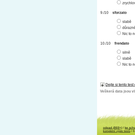
zrychlo
sforzato
slabě
důrazn
Nic to 
frendato
silně
slabě
Nic to 
Dejte si tento test
Veškerá data jsou vla
odpad
(869+)
/
ke sch
kompletní výpis testů
/ 0