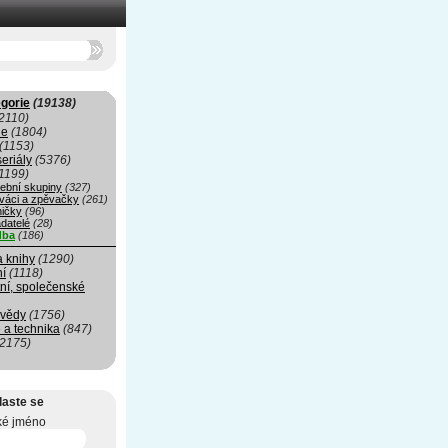
gorie
(19138)
2110)
ie
(1804)
(1153)
seriály
(5376)
1199)
ební skupiny
(327)
váci a zpěvačky
(261)
ničky
(96)
datelé
(28)
dba
(186)
a knihy
(1290)
ní
(1118)
ní, společenské
 vědy
(1756)
 a technika
(847)
(2175)
laste se
ké jméno