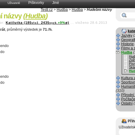
Piškvorky
Jiné
Uživatelé
Testi.cz
>
Hudba
>
Hudba
>
Hudební názvy
í názvy
(
Hudba
)
or:
Katilutka (185
2435
+9%
ø)
...
vloženo 28.6.2013
vlož.
vyzk.
rát
, průměrný výsledek je
71
%
.
kate
.3
Jazyky
(
Geograf
Historie
cendo
Filmy a 
ndo
Hudba
(
Hud
Zpě
Pís
Skla
Hu
cendo
Kultura 
Sportov
ndo
Humanit
(310)
Přírodní
Počítače
Ostatní
Přih
Uživatels