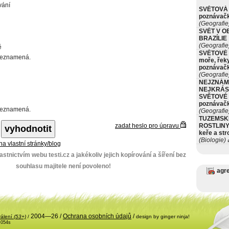
vání
SVĚTOVÁ 
poznávač
(Geografie
SVĚT V O
BRAZÍLIE
(Geografie
ě
SVĚTOVÉ 
neznamená.
moře, řeky
poznávač
(Geografie
NEJZNÁM
NEJKRÁS
SVĚTOVÉ 
poznávač
neznamená.
(Geografie
TUZEMSK
zadat heslo pro úpravu
ROSTLINY 
keře a st
(Biologie)
ø
 na vlastní stránky/blog
stnictvím webu testi.cz a jakékoliv jejich kopírování a šíření bez
souhlasu majitele není povoleno!
agr
2004—26 /
Ochrana osobních údajů
/
válení
(53+)
/
design by ginger ninja!
.054s