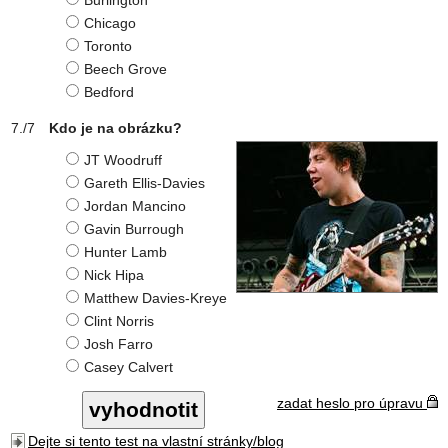
Burlington
Chicago
Toronto
Beech Grove
Bedford
Kdo je na obrázku?
JT Woodruff
Gareth Ellis-Davies
Jordan Mancino
Gavin Burrough
Hunter Lamb
Nick Hipa
Matthew Davies-Kreye
Clint Norris
Josh Farro
Casey Calvert
zadat heslo pro úpravu
Dejte si tento test na vlastní stránky/blog