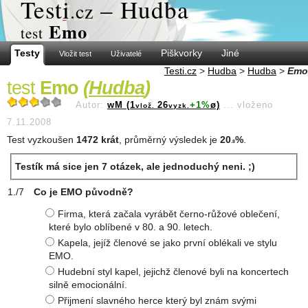
Test
i
– Hudba
.cz
Emo
test
Testy
Piškvorky
Jiné
Vložit test
Uživatelé
Testi.cz
>
Hudba
>
Hudba
>
Emo
test
Emo
(
Hudba
)
Autor:
wM (1
26
+1%
ø)
...
vloženo
vlož.
vyzk.
7.11.2008
Test vyzkoušen
1472 krát
, průměrný výsledek je
20
%
.
.8
Testík má sice jen 7 otázek, ale jednoduchý neni. ;)
Co je EMO původně?
Firma, která začala vyrábět černo-růžové oblečení,
které bylo oblíbené v 80. a 90. letech.
Kapela, jejíž členové se jako první oblékali ve stylu
EMO.
Hudební styl kapel, jejichž členové byli na koncertech
silně emocionální.
Přijmení slavného herce který byl znám svými