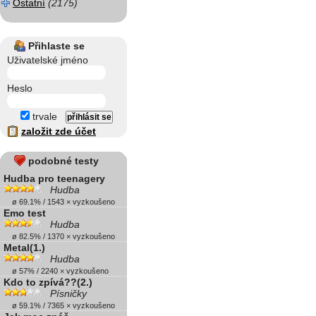
Ostatní
(2175)
Přihlaste se
Uživatelské jméno
Heslo
trvale
založit zde účet
podobné testy
Hudba pro teenagery
Hudba
ø 69.1% / 1543 × vyzkoušeno
Emo test
Hudba
ø 82.5% / 1370 × vyzkoušeno
Metal(1.)
Hudba
ø 57% / 2240 × vyzkoušeno
Kdo to zpívá??(2.)
Písničky
ø 59.1% / 7365 × vyzkoušeno