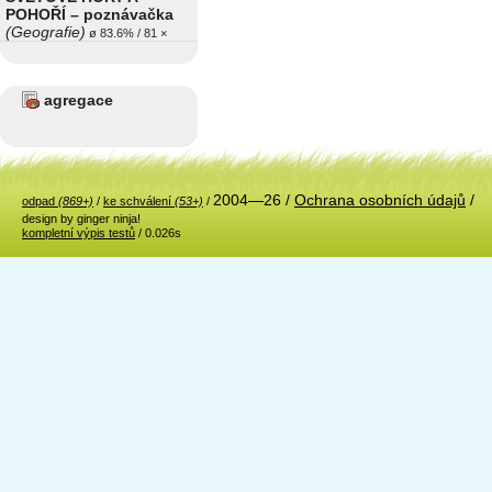
POHOŘÍ – poznávačka
(Geografie)
ø 83.6% / 81 ×
agregace
2004—26 /
Ochrana osobních údajů
/
odpad
(869+)
/
ke schválení
(53+)
/
design by ginger ninja!
kompletní výpis testů
/ 0.026s