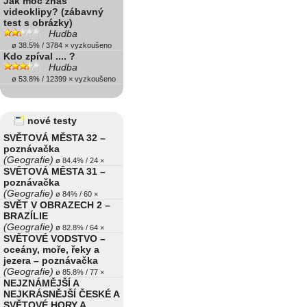
Jak moc znáš
videoklipy? (zábavný
test s obrázky)
Hudba
ø 38.5% / 3784 × vyzkoušeno
Kdo zpíval .... ?
Hudba
ø 53.8% / 12399 × vyzkoušeno
nové testy
SVĚTOVÁ MĚSTA 32 –
poznávačka
(Geografie)
ø 84.4% / 24 ×
SVĚTOVÁ MĚSTA 31 –
poznávačka
(Geografie)
ø 84% / 60 ×
SVĚT V OBRAZECH 2 –
BRAZÍLIE
(Geografie)
ø 82.8% / 64 ×
SVĚTOVÉ VODSTVO –
oceány, moře, řeky a
jezera – poznávačka
(Geografie)
ø 85.8% / 77 ×
NEJZNÁMĚJŠÍ A
NEJKRÁSNĚJŠÍ ČESKÉ A
SVĚTOVÉ HORY A