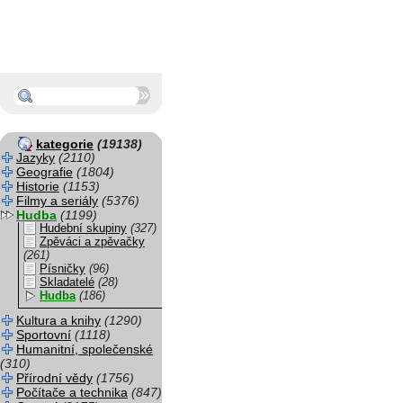
kategorie
(19138)
Jazyky
(2110)
Geografie
(1804)
Historie
(1153)
Filmy a seriály
(5376)
Hudba
(1199)
Hudební skupiny
(327)
Zpěváci a zpěvačky
(261)
Písničky
(96)
Skladatelé
(28)
Hudba
(186)
Kultura a knihy
(1290)
Sportovní
(1118)
Humanitní, společenské
(310)
Přírodní vědy
(1756)
Počítače a technika
(847)