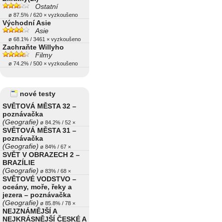
Ostatní
ø 87.5% / 620 × vyzkoušeno
Východní Asie
Asie
ø 68.1% / 3461 × vyzkoušeno
Zachraňte Willyho
Filmy
ø 74.2% / 500 × vyzkoušeno
nové testy
SVĚTOVÁ MĚSTA 32 –
poznávačka
(Geografie)
ø 84.2% / 52 ×
SVĚTOVÁ MĚSTA 31 –
poznávačka
(Geografie)
ø 84% / 67 ×
SVĚT V OBRAZECH 2 –
BRAZÍLIE
(Geografie)
ø 83% / 68 ×
SVĚTOVÉ VODSTVO –
oceány, moře, řeky a
jezera – poznávačka
(Geografie)
ø 85.8% / 78 ×
NEJZNÁMĚJŠÍ A
NEJKRÁSNĚJŠÍ ČESKÉ A