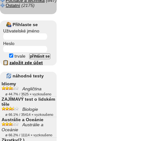
Počítače a technika
(847)
Ostatní
(2175)
Přihlaste se
Uživatelské jméno
Heslo
trvale
založit zde účet
náhodné testy
Idiomy
Angličtina
ø 44.7% / 3525 × vyzkoušeno
ZAJÍMAVÝ test o lidském
těle
Biologie
ø 66.1% / 35414 × vyzkoušeno
Austrálie a Oceánie
Austrálie a
Oceánie
ø 66.2% / 11114 × vyzkoušeno
Zkratky(2.)