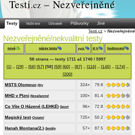
Test
i
– Nezveřejněné
.cz
Testy
Piškvorky
Jiné
Vložit test
Uživatelé
Testi.cz
>
Nezveřejněné
Nezveřejněné/nekvalitní testy
nové
název testu
hodnocení
vyzk.
Ø %
58 strana — testy 1711 až 1740 / 5997
[1]
..
[29]
..
[56]
[57]
[58]
[59]
[60]
..
[87]
..
[116]
..
[145]
..
[174]
..
[200]
MSTS Olomouc
324×
79.8
-
Hry
MHD v Plzni
100×
81.4
-
Nezařazené
Co Víte O Házené (LEHKÉ)
96×
72.8
-
Sport
Magický test
725×
50.2
-
Ostatní
Hanah Montana(2.)
57×
87.5
-
Seriály