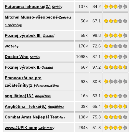
Futurama-lehounké(2.)
137×
84.2
-
Seriály
Mitchel Musso-všeobecně
-
Zpěváci
56×
67.1
a zpěvačky
Poznej výrobek III.
55×
98.8
-
Ostatní
wot
176×
72.6
-
Hry
Doctor Who
1098×
87.1
-
Seriály
Poznej výrobek II.
66×
97.2
-
Ostatní
Francouzština pro
93×
30.6
začátečníky(2.)
-
Francouzština
angličtina(13.)
16×
53.1
-
Angličtina
Angličtina - lehké(6.)
39×
65.4
-
Angličtina
Combat Arms Nejlepší Test
108×
75.3
-
Hry
www.JUPIK.com
284×
51.8
-
Vaše testy