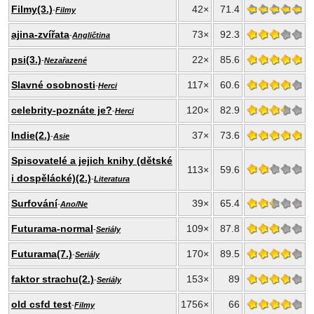
Filmy(3.)
42×
71.4
-
Filmy
ajina-zvířata
73×
92.3
-
Angličtina
psi(3.)
22×
85.6
-
Nezařazené
Slavné osobnosti
117×
60.6
-
Herci
celebrity-poznáte je?
120×
82.9
-
Herci
Indie(2.)
37×
73.6
-
Asie
Spisovatelé a jejich knihy (dětské
113×
59.6
i dospělácké)(2.)
-
Literatura
Surfování
39×
65.4
-
Ano/Ne
Futurama-normal
109×
87.8
-
Seriály
Futurama(7.)
170×
89.5
-
Seriály
faktor strachu(2.)
153×
89
-
Seriály
old csfd test
1756×
66
-
Filmy