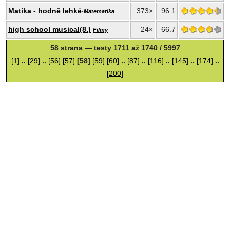
Matika - hodně lehké
373×
96.1
-
Matematika
high school musical(8.)
24×
66.7
-
Filmy
58 strana — testy 1711 až 1740 / 5997
[1]
..
[29]
..
[56]
[57]
[58]
[59]
[60]
..
[87]
..
[116]
..
[145]
..
[174]
..
[200]