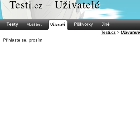
Test
i
– Uživatelé
.cz
Testy
Piškvorky
Jiné
Vložit test
Uživatelé
Testi.cz
>
Uživatelé
Přihlaste se, prosím