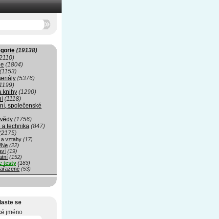
gorie
(19138)
2110)
ie
(1804)
(1153)
seriály
(5376)
1199)
a knihy
(1290)
ní
(1118)
ní, společenské
 vědy
(1756)
 a technika
(847)
(2175)
 a vztahy
(17)
/Ne
(22)
aví
(19)
atní
(152)
e testy
(183)
ařazené
(53)
laste se
ké jméno