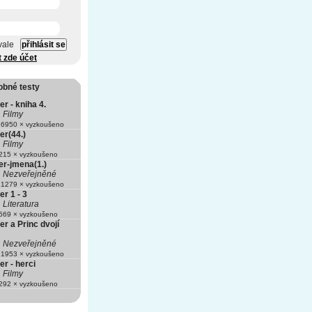
vale
t zde účet
obné testy
er - kniha 4.
Filmy
6950 × vyzkoušeno
er(44.)
Filmy
15 × vyzkoušeno
er-jmena(1.)
Nezveřejněné
1279 × vyzkoušeno
er 1 - 3
Literatura
69 × vyzkoušeno
er a Princ dvojí
Nezveřejněné
1953 × vyzkoušeno
er - herci
Filmy
92 × vyzkoušeno