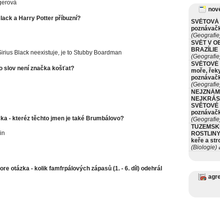
gerová
nové
lack a Harry Potter příbuzní?
SVĚTOVÁ 
poznávač
(Geografie
SVĚT V O
BRAZÍLIE
irius Black neexistuje, je to Stubby Boardman
(Geografie
SVĚTOVÉ 
to slov není značka košťat?
moře, řeky
poznávač
(Geografie
NEJZNÁM
NEJKRÁS
SVĚTOVÉ 
poznávač
čka - kteréz těchto jmen je také Brumbálovo?
(Geografie
TUZEMSK
in
ROSTLINY 
keře a st
(Biologie)
ø
re otázka - kolik famfrpálových zápasů (1. - 6. díl) odehrál
agr