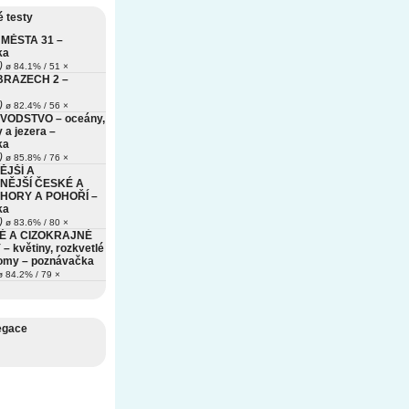
 testy
MĚSTA 31 –
ka
)
ø 84.1% / 51 ×
BRAZECH 2 –
)
ø 82.4% / 56 ×
VODSTVO – oceány,
 a jezera –
ka
)
ø 85.8% / 76 ×
ĚJŠÍ A
NĚJŠÍ ČESKÉ A
HORY A POHOŘÍ –
ka
)
ø 83.6% / 80 ×
É A CIZOKRAJNÉ
– květiny, rozkvetlé
romy – poznávačka
 84.2% / 79 ×
egace