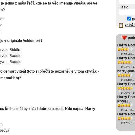
a je jedna z mála řečí, kde se ta věc jmenuje viteála, ale ve
Heslo
 to?
er
tr
ne
založi
x
pod
je v originále Voldemort?
Harry Pott
rvolo Riddle
ø 65.3% / 
rvolo Raddle
Harry Pott
ywoll Raddle
ø 92% / 12
harry-pott
Voldemort viteál (toto si přečtěte pozorně, je v tom chyták -
omentářích)?
ø 85.8% / 
Harry Pott
ø 90% / 15
Harry Pott
krve(2.)
u knihu, měl by znát i dobrou parodii. Kdo napsal Harry
ø 84.7% / 
Harry Pott
ø 67% / 22
in
deová