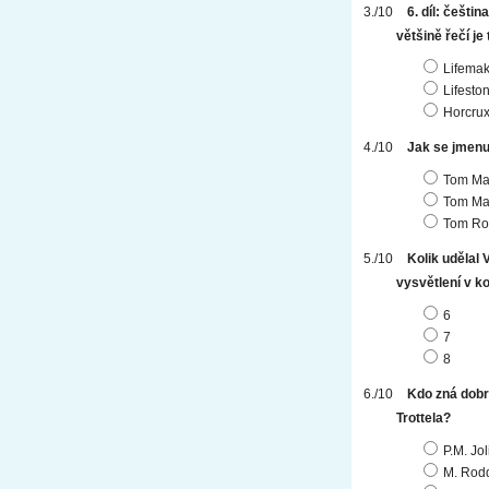
6. díl: češtin
většině řečí je
Lifemak
Lifesto
Horcru
Jak se jmenu
Tom Ma
Tom Ma
Tom Ro
Kolik udělal 
vysvětlení v k
6
7
8
Kdo zná dobro
Trottela?
P.M. Jol
M. Rod