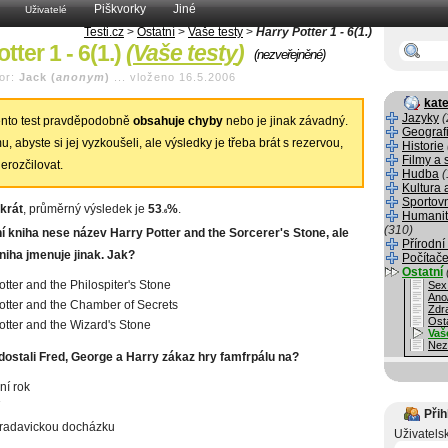
Piškvorky
Jiné
Uživatelé
Testi.cz
>
Ostatní
>
Vaše testy
>
Harry Potter 1 - 6(1.)
tter 1 - 6(1.)
(
Vaše testy
)
(nezveřejněné)
or:
Jack (
anonym
)
...
vloženo 16.5.2006
kate
Jazyky
(
nto test pravděpodobně
obsahuje chyby
nebo je jinak závadný.
Geograf
, abyste si jej vyzkoušeli, ale výsledky je třeba brát s rezervou,
Historie
Filmy a 
erozčilovat.
Hudba
(
Kultura 
Sportov
krát
, průměrný výsledek je
53
%
.
.6
Humanit
(310)
í kniha nese název Harry Potter and the Sorcerer's Stone, ale
Přírodní
niha jmenuje jinak. Jak?
Počítače
Ostatní
otter and the Philospiter's Stone
Sex
Ano
otter and the Chamber of Secrets
Zdr
Ost
otter and the Wizard's Stone
Vaš
Nez
dostali Fred, George a Harry zákaz hry famfrpálu na?
ní rok
Přih
Bradavickou docházku
Uživatels