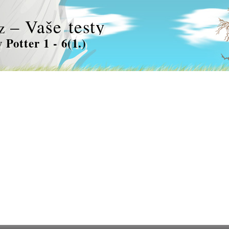
– Vaše testy
z
 Potter 1 - 6(1.)