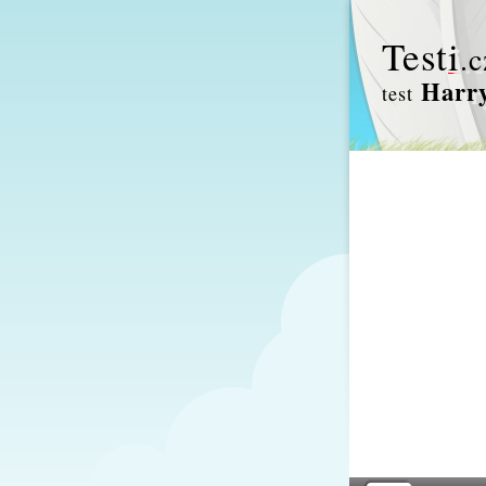
Test
i
.c
Harry
test