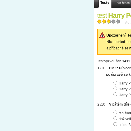
Testy
Vložit test
test
Harry Po
Aut
Upozornění:
Te
Nic nebrání tomu
a případně se n
Test vyzkoušen
1411 
HP 1: Původn
po úpravě se k
Harry P
Harry P
Harry P
V pátém díle 
ten škol
doživotí
celou 