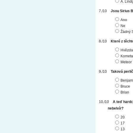
A. Lind
Jsou Sirius B
Ano
Ne
Žádný S
Které z těch
Hvězda
Kometa
Meteor
Taková perli
Benjam
Bruce
Brian
A teď hardco
nebelvír?
20
17
13