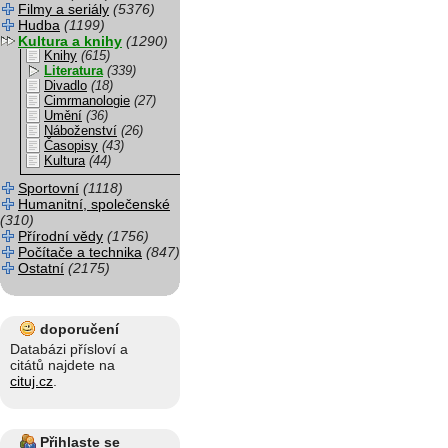
Filmy a seriály
(5376)
Hudba
(1199)
Kultura a knihy
(1290)
Knihy
(615)
Literatura
(339)
Divadlo
(18)
Cimrmanologie
(27)
Umění
(36)
Náboženství
(26)
Časopisy
(43)
Kultura
(44)
Sportovní
(1118)
Humanitní, společenské
(310)
Přírodní vědy
(1756)
Počítače a technika
(847)
Ostatní
(2175)
doporučení
Databázi přísloví a
citátů najdete na
cituj.cz
.
Přihlaste se