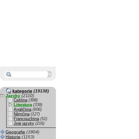
kategorie
(19138)
Jazyky
(2110)
Čeština
(308)
Literatura
(339)
Angličtina
(606)
Němčina
(127)
Francouzština
(51)
Jiné jazyky
(216)
Geografie
(1804)
Historie
(1153)