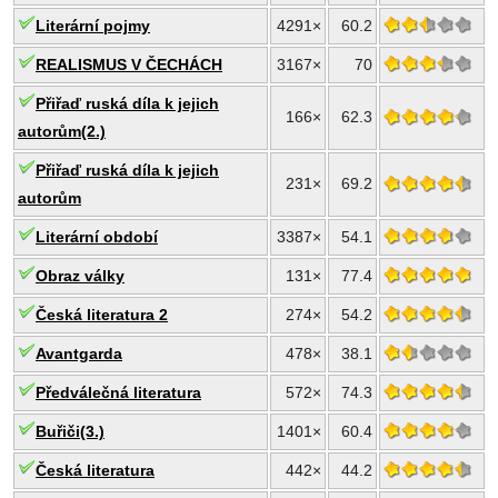
Literární pojmy
4291×
60.2
REALISMUS V ČECHÁCH
3167×
70
Přiřaď ruská díla k jejich
166×
62.3
autorům(2.)
Přiřaď ruská díla k jejich
231×
69.2
autorům
Literární období
3387×
54.1
Obraz války
131×
77.4
Česká literatura 2
274×
54.2
Avantgarda
478×
38.1
Předválečná literatura
572×
74.3
Buřiči(3.)
1401×
60.4
Česká literatura
442×
44.2