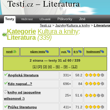
Test
i
– Literatura
.cz
Testy
Piškvorky
Jiné
Vložit test
Uživatelé
Testi.cz
>
Jazyky
/
Kultura a knihy
>
Literatura
Kategorie
Kultura a knihy
:
Literatura
(339)
nové
název testu
hodnocení
vyzk.
Ø %
2 strana — testy 31 až 60 / 339
[1]
[2]
[3]
[4]
..
[6]
..
[9]
..
[12]
Anglická literatura
331×
58.2
Kdo napsal...?
696×
84
knihy od jacqueline
25×
51.6
wilsonové :)
Průřez literaturou
411×
71.2