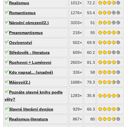
Realismus
1012×
72.2
Romantismus
1276×
53.4
Národní obrození(2.)
3203×
51
Prearomantismus
218×
55
Osvícenství
502×
69.9
Středověk - literatura
609×
60.2
Ruchovci + Lumírovci
2603×
81.3
Kdo napsal... (snadné)
326×
58
Májovci(2.)
1688×
79.3
Poznáte slavné knihy podle
1283×
35.8
věty?
Slavné literární dvojice
929×
66.3
Realismus-literatura
867×
80