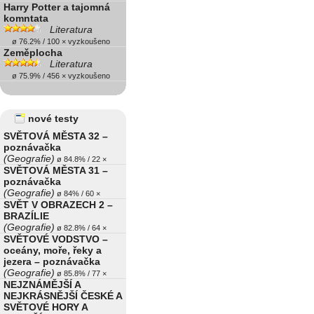
Harry Potter a tajomná
komntata
Literatura
ø 76.2% / 100 × vyzkoušeno
Zeměplocha
Literatura
ø 75.9% / 456 × vyzkoušeno
nové testy
SVĚTOVÁ MĚSTA 32 –
poznávačka
(Geografie)
ø 84.8% / 22 ×
SVĚTOVÁ MĚSTA 31 –
poznávačka
(Geografie)
ø 84% / 60 ×
SVĚT V OBRAZECH 2 –
BRAZÍLIE
(Geografie)
ø 82.8% / 64 ×
SVĚTOVÉ VODSTVO –
oceány, moře, řeky a
jezera – poznávačka
(Geografie)
ø 85.8% / 77 ×
NEJZNÁMĚJŠÍ A
NEJKRÁSNĚJŠÍ ČESKÉ A
SVĚTOVÉ HORY A