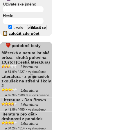
Uživatelské jméno
Heslo
trvale
založit zde účet
podobné testy
Městská a naturalistická
próza - druhá polovina
19.stol (Česká literatura)
Literatura
ø 51.9% / 227 × vyzkoušeno
Literatura - z příjimacích
zkoušek na střední školy
2
Literatura
ø 69.9% / 20032 × vyzkoušeno
Literatura - Dan Brown
Literatura
ø 49.8% / 485 × vyzkoušeno
literatura pro děti-
drobnosti z pohádek
Literatura
ø 84.2% / 514 × vyzkoušeno