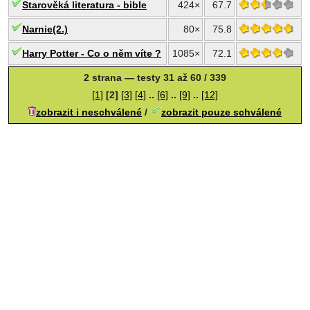
Starověká literatura - bible
424×
67.7
Narnie(2.)
80×
75.8
Harry Potter - Co o něm víte ?
1085×
72.1
2 strana — testy 31 až 60 / 339
[1]
[2]
[3]
[4]
..
[6]
..
[9]
..
[12]
zobrazit i neschválené
/
zobrazit pouze schválené