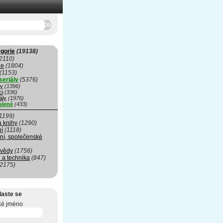
gorie
(19138)
2110)
ie
(1804)
(1153)
seriály
(5376)
my
(1396)
ci
(336)
ály
(1976)
slené
(433)
1199)
a knihy
(1290)
ní
(1118)
ní, společenské
 vědy
(1756)
 a technika
(847)
(2175)
laste se
ké jméno