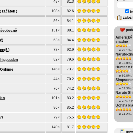
Heslo
48×
81.3
108×
82.6
 začátek )
tr
založi
56×
84.1
pod
131×
88.1
 všeobecně
Americký 
é)
63×
84.4
snadné
78×
92.9
en(5.)
ø 79.1% / 
Naruto-zn
82×
79.6
(shippuuden
ø 92.8% / 
Hunter x 
146×
73.7
 Orihime
ø 86.8% / 
44×
70.2
Simpsonov
76×
74.2
ø 52.3% / 
Naruto Sh
den
101×
83.2
ø 76% / 11
Uchiha kl
86×
85.2
ø 74.2% / 
79×
75.5
i?
140×
81.7
nové