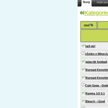
Testy
Vložit test
Kategorie
nové
hell girl
všetko o Winxcl
galactik football
Rurouni Kenshin 
Rurouni Kenshin
Cain Saga - Godc
Ranma 1/2 0.1
Bleach - různé