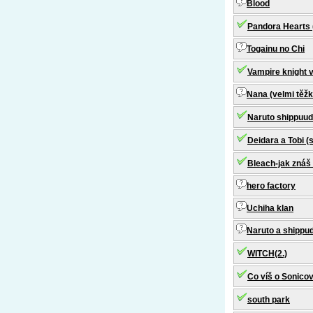
Blood
Pandora Hearts (
Togainu no Chi
Vampire knight
Nana (velmi těžk
Naruto shippuud
Deidara a Tobi 
Bleach-jak znáš
hero factory
Uchiha klan
Naruto a shippu
WITCH(2.)
Co víš o Sonicov
south park