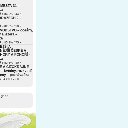
MĚSTA 31 –
ka
)
ø 84.2% / 44 ×
BRAZECH 2 –
)
ø 82.6% / 50 ×
VODSTVO – oceány,
 a jezera –
ka
)
ø 85.8% / 75 ×
ĚJŠÍ A
NĚJŠÍ ČESKÉ A
HORY A POHOŘÍ –
ka
)
ø 83.6% / 80 ×
É A CIZOKRAJNÉ
– květiny, rozkvetlé
romy – poznávačka
 84.2% / 79 ×
egace