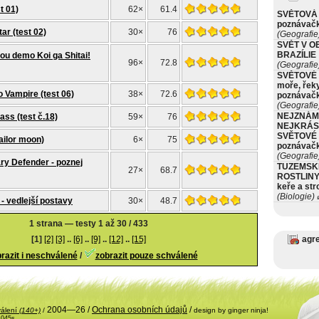
t 01)
62×
61.4
SVĚTOVÁ 
poznávač
ar (test 02)
30×
76
(Geografie
SVĚT V O
BRAZÍLIE
u demo Koi ga Shitai!
96×
72.8
(Geografie
SVĚTOVÉ 
moře, řeky
 Vampire (test 06)
38×
72.6
poznávač
(Geografie
NEJZNÁM
ss (test č.18)
59×
76
NEJKRÁS
SVĚTOVÉ 
ailor moon)
6×
75
poznávač
(Geografie
ry Defender - poznej
TUZEMSK
27×
68.7
ROSTLINY 
keře a st
(Biologie)
ø
- vedlejší postavy
30×
48.7
1 strana — testy 1 až 30 / 433
[1]
[2]
[3]
..
[6]
..
[9]
..
[12]
..
[15]
agr
razit i neschválené
/
zobrazit pouze schválené
2004—26 /
Ochrana osobních údajů
/
válení
(140+)
/
design by ginger ninja!
.045s