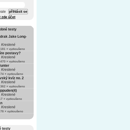
vale
t zde účet
obné testy
drak Jake Long-
Kreslené
181 × vyzkoušeno
áte postavy?
Kreslené
470 × vyzkoušeno
Hunter
Kreslené
74 × vyzkoušeno
ský kvíz no. 2
Kreslené
362 × vyzkoušeno
ippuden(4)
Kreslené
7 × vyzkoušeno
an
Kreslené
76 × vyzkoušeno
 testy