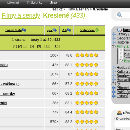
Piškvorky
Jiné
Uživatelé
Testi.cz
>
Filmy a seriály
>
Kreslené
Filmy a seriály
:
Kreslené
(433)
kate
název testu
hodnocení
vyzk.
Ø %
Jazyky
(
Geograf
1 strana — testy 1 až 30 / 433
Historie
[1]
[2]
[3]
..
[6]
..
[9]
..
[12]
..
[15]
Filmy a 
Fil
Her
106×
78.6
Seri
Kre
ubiku
42×
88.1
Hudba
(
Kultura 
107×
87
Sportov
Humanit
86×
57.2
(310)
- hlášky(2.)
Přírodní
Počítače
66×
68.2
 - smrtky
Ostatní
hild
28×
83.1
77×
84.4
Přih
Uživatels
570×
88.2