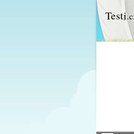
Test
i
.c