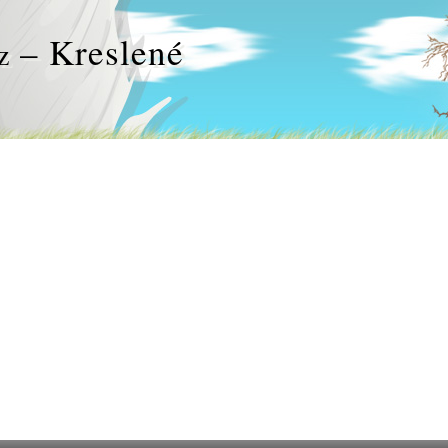
– Kreslené
z