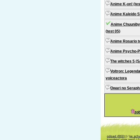
Anime K-on! (tes
Anime Kaleido St
Anime Chuunibyo
(test 05)
Anime Rosario to
Anime Psycho-Pa
The witches 5 (S
Voltron: Legenda
voiceactora
Owari no Seraph 
zob
odpad
(869+)
/
ke sch
kompletní výpis testů
/ 0