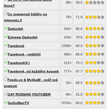
38×
28.5
Anna?
Co znamenají hlášky na
78×
71.9
internetu 2
Darkorbit
326×
85.6
Extreme Darkorbit
159×
78.6
Facebook
2358×
60.9
Facebook - nejlehčí
365×
66.6
Facebook(3.)
122×
75.2
Facebook, od každého kousek
777×
87.7
Feedo.cz & MyškaM - ověř své
33×
58.5
znalosti
GAY RUSSIAN YOUTUBER
90×
31.9
GoGoManTV
9703×
80.6