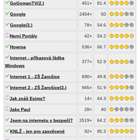
GoGomanTV(2.)
451×
81.4
Google
2454×
50
Google(2.)
78×
54.6
Herní Portály
42×
54.2
Howrse
536×
66.7
Internet - příkazová řádka
377×
52.9
Windows
Internet 1 - ZŠ Žarošice
690×
49.8
Internet 2 - ZŠ Žarošice(2.)
945×
51.9
Jak znáš Esims?
14×
64.3
Jake Paul
28×
40
Jsem na internetu v bezpečí?
2519×
64.2
KNLŽ - jen pro zasvěcené
92×
85.3