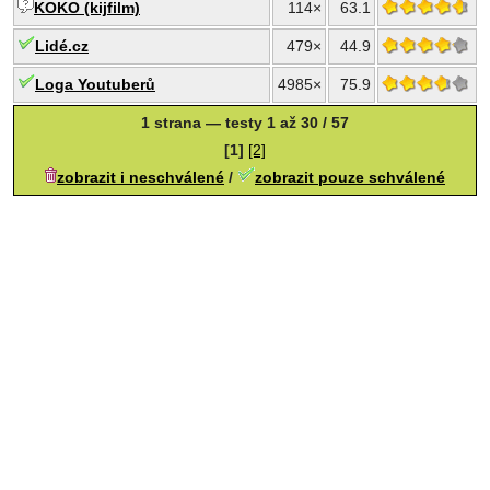
KOKO (kijfilm)
114×
63.1
Lidé.cz
479×
44.9
Loga Youtuberů
4985×
75.9
1 strana — testy 1 až 30 / 57
[1]
[2]
zobrazit i neschválené
/
zobrazit pouze schválené