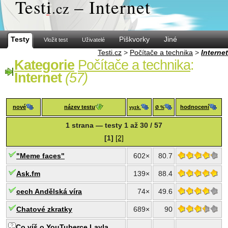
Test
i
– Internet
.cz
Testy
Piškvorky
Jiné
Vložit test
Uživatelé
Testi.cz
>
Počítače a technika
>
Internet
Kategorie
Počítače a technika
:
Internet
(57)
nové
název testu
hodnocení
vyzk.
Ø %
1 strana — testy 1 až 30 / 57
[1]
[2]
"Meme faces"
602×
80.7
Ask.fm
139×
88.4
cech Andělská víra
74×
49.6
Chatové zkratky
689×
90
Co víš o YouTuberce Layla