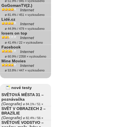
ø 51.9% / 945 × vyzkoušeno
GoGomanTV(2.)
Internet
ø 81.4% / 451 × vyzkoušeno
Lidé.cz
Internet
ø 44.9% / 479 × vyzkoušeno
losers on top
Internet
ø 41.4% / 22 × vyzkoušeno
Facebook
Internet
ø 60.9% / 2358 × vyzkoušeno
Mine Movies
Internet
ø 53.8% / 447 × vyzkoušeno
nové testy
SVĚTOVÁ MĚSTA 31 –
poznávačka
(Geografie)
ø 84.1% / 51 ×
SVĚT V OBRAZECH 2 –
BRAZÍLIE
(Geografie)
ø 82.4% / 56 ×
SVĚTOVÉ VODSTVO –