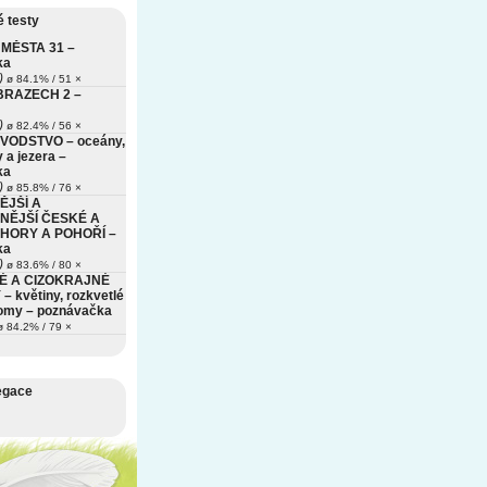
 testy
MĚSTA 31 –
ka
)
ø 84.1% / 51 ×
BRAZECH 2 –
)
ø 82.4% / 56 ×
VODSTVO – oceány,
 a jezera –
ka
)
ø 85.8% / 76 ×
ĚJŠÍ A
NĚJŠÍ ČESKÉ A
HORY A POHOŘÍ –
ka
)
ø 83.6% / 80 ×
É A CIZOKRAJNÉ
– květiny, rozkvetlé
romy – poznávačka
 84.2% / 79 ×
egace