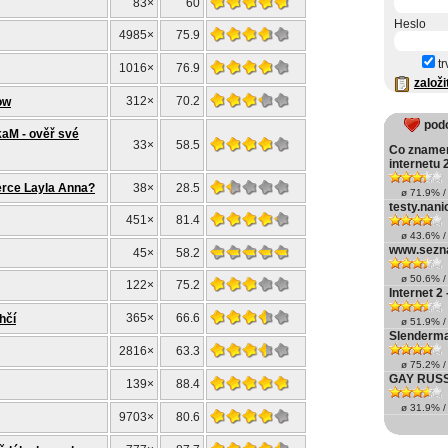
83×
60
Heslo
4985×
75.9
tr
1016×
76.9
založi
312×
70.2
ow
pod
aM - ověř své
33×
58.5
Co znamen
internetu 
erce Layla Anna?
38×
28.5
ø 71.9% / 
testy.nani
451×
81.4
ø 43.6% / 
www.sezn
45×
58.2
ø 50.6% / 
122×
75.2
Internet 2 
365×
66.6
hčí
ø 51.9% / 
Slenderm
2816×
63.3
ø 75.2% / 
GAY RUS
139×
88.4
ø 31.9% / 
9703×
80.6