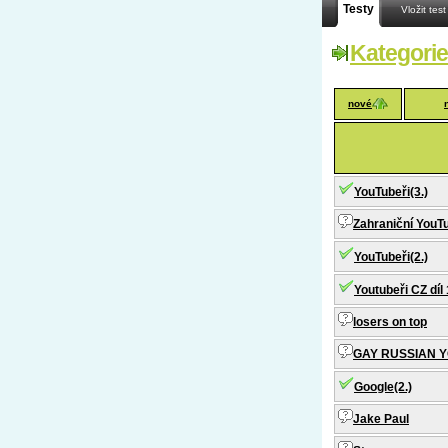
Testy
Vložit test
Kategorie
nové
YouTubeři(3.)
Zahraniční YouTu
YouTubeři(2.)
Youtubeři CZ díl 
losers on top
GAY RUSSIAN 
Google(2.)
Jake Paul