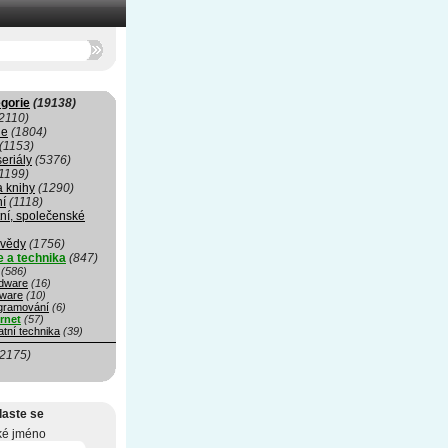
gorie
(19138)
2110)
ie
(1804)
(1153)
seriály
(5376)
1199)
a knihy
(1290)
ní
(1118)
ní, společenské
 vědy
(1756)
e a technika
(847)
(586)
dware
(16)
tware
(10)
gramování
(6)
ernet
(57)
tní technika
(39)
(2175)
laste se
ké jméno