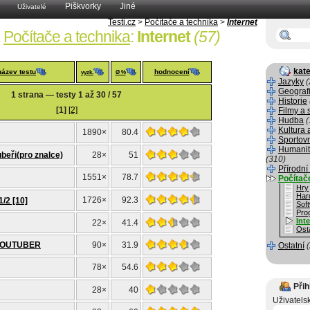
Piškvorky
Jiné
Uživatelé
Testi.cz
>
Počítače a technika
>
Internet
Počítače a technika
:
Internet
(57)
kate
název testu
hodnocení
vyzk.
Ø %
Jazyky
(
Geograf
1 strana — testy 1 až 30 / 57
Historie
[1]
[2]
Filmy a 
Hudba
(
Kultura 
1890×
80.4
Sportov
Humanit
beři(pro znalce)
28×
51
(310)
Přírodní
1551×
78.7
Počítač
Hry
Har
1726×
92.3
1/2 [10]
Sof
Pro
Int
22×
41.4
Osta
YOUTUBER
90×
31.9
Ostatní
78×
54.6
Přih
28×
40
Uživatels