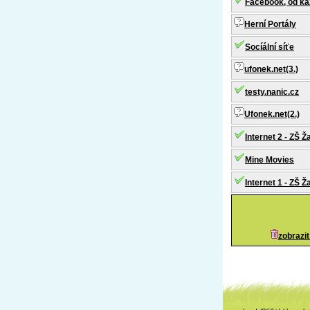
Facebook, od k
Herní Portály
Socíální síťe
ufonek.net(3.)
testy.nanic.cz
Ufonek.net(2.)
Internet 2 - ZŠ Ž
Mine Movies
Internet 1 - ZŠ Ž
zobrazit