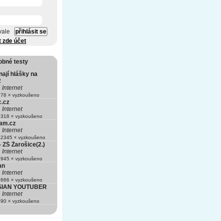
vale
t zde účet
obné testy
ají hlášky na
2
Internet
78 × vyzkoušeno
c.cz
Internet
318 × vyzkoušeno
am.cz
Internet
2345 × vyzkoušeno
- ZŠ Žarošice(2.)
Internet
945 × vyzkoušeno
an
Internet
666 × vyzkoušeno
SIAN YOUTUBER
Internet
90 × vyzkoušeno