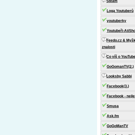
Steam
Loga Youtuberů
youtuberky
Youtubeři-AtiSh
Feedo.cz & Myšk
znalosti
Co víš o YouTub
GoGomanTV(2.)
Looksby Sabbi
Facebook(3.)
Facebook - nejle
Smusa
Ask.fm
GoGoManTV