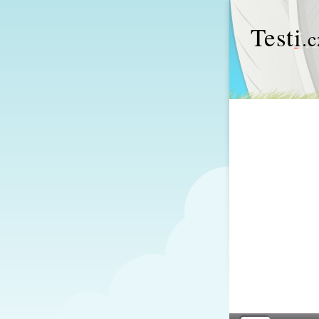
Test
i
.c