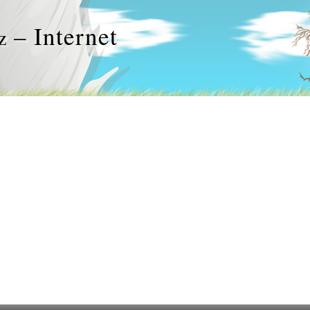
– Internet
z