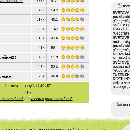
777×
87.7
aždého kousek
nové
42×
54.2
SVĚTOVÁ 
poznávač
517×
49.1
(Geografie
SVĚT V O
20×
62
BRAZÍLIE
(Geografie
SVĚTOVÉ 
318×
43.6
moře, řeky
poznávač
41×
56.1
(Geografie
NEJZNÁM
945×
51.9
arošice(2.)
NEJKRÁS
SVĚTOVÉ 
poznávač
447×
53.8
(Geografie
TUZEMSK
690×
49.8
arošice
ROSTLINY 
keře a st
1 strana — testy 1 až 30 / 57
(Biologie)
ø
[1]
[2]
 i neschválené
/
zobrazit pouze schválené
agr