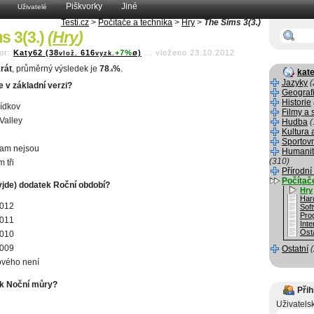
Piškvorky
Jiné
Uživatelé
Testi.cz
>
Počítače a technika
>
Hry
>
The Sims 3(3.)
s 3(3.)
(
Hry
)
or:
Katy62 (38
616
+7%
ø)
...
vloženo 23.10.2012
vlož.
vyzk.
rát
, průměrný výsledek je
78
%
.
kate
.6
Jazyky
(
 v základní verzi?
Geograf
Historie
ídkov
Filmy a 
Valley
Hudba
(
Kultura 
Sportov
tam nejsou
Humanit
(310)
 tři
Přírodní
Počítač
yjde) dodatek Roční období?
Hry
Har
2012
Sof
Pro
2011
Inte
Osta
2010
2009
Ostatní
ového není
ek Noční můry?
Přih
Uživatels