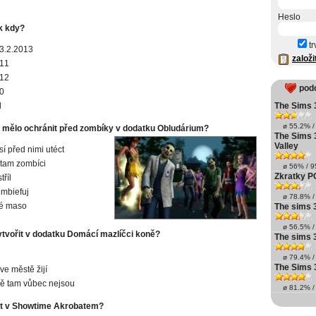
Heslo
ak kdy?
tr
3.2.2013
založi
011
012
pod
0
l
The Sims 3
ø 55.2% / 
 mělo ochránit před zombíky v dodatku Obludárium?
The Sims 
Valley
sí před nimi utéct
tam zombíci
ø 56% / 95
Zkratky P
tříl
mbiefuj
ø 78.8% / 
é maso
The sims 3
ø 56.5% / 
tvořit v dodatku Domácí mazlíčci koně?
The sims 3
ø 79.4% / 
The Sims 3
ve městě žijí
ě tam vůbec nejsou
ø 81.2% / 
át v Showtime Akrobatem?