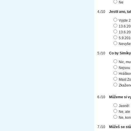
Ne
Jestli ano, t
Vyjde 2
13.6.2
13.6.2
5.9.201
Nevyše
Co by Simíky
Nic, mu
Nejsou 
Hráškos
Mast Zo
Zkažen
Můžeme si vy
Jasně!
Ne, ale 
Ne, kon
Můžeš se st