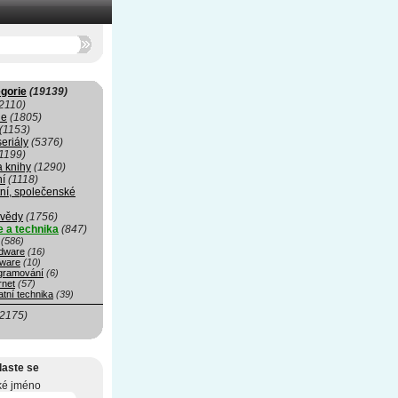
gorie
(19139)
2110)
ie
(1805)
(1153)
seriály
(5376)
1199)
a knihy
(1290)
ní
(1118)
ní, společenské
 vědy
(1756)
e a technika
(847)
(586)
dware
(16)
tware
(10)
gramování
(6)
rnet
(57)
tní technika
(39)
(2175)
laste se
ké jméno