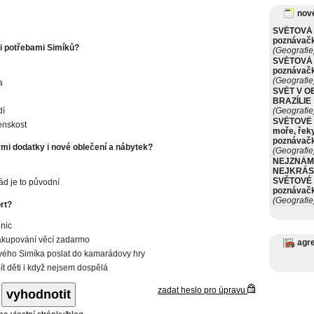
nové
SVĚTOVÁ 
poznávač
i potřebami Simíků?
(Geografie
SVĚTOVÁ 
poznávač
(Geografie
a
SVĚT V O
BRAZÍLIE
dí
(Geografie
SVĚTOVÉ 
enskost
moře, řeky
poznávač
i dodatky i nové oblečení a nábytek?
(Geografie
NEJZNÁM
NEJKRÁS
SVĚTOVÉ 
ád je to původní
poznávač
(Geografie
rt?
 nic
kupování věcí zadarmo
agr
ého Simíka poslat do kamarádovy hry
t děti i když nejsem dospělá
zadat heslo pro úpravu