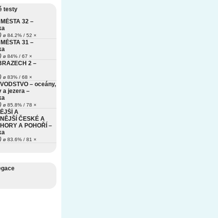
 testy
MĚSTA 32 –
ka
)
ø 84.2% / 52 ×
MĚSTA 31 –
ka
)
ø 84% / 67 ×
BRAZECH 2 –
)
ø 83% / 68 ×
VODSTVO – oceány,
 a jezera –
ka
)
ø 85.8% / 78 ×
ĚJŠÍ A
NĚJŠÍ ČESKÉ A
HORY A POHOŘÍ –
ka
)
ø 83.6% / 81 ×
egace