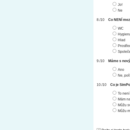
Jo!
Ne
Co NENÍ mez
WC
Hygien
Hlad
Prostře
Společ
Máme s novým
Ano
Ne, poř
Co je SimPo
To není
Mám na
Můžu sv
Můžu mí