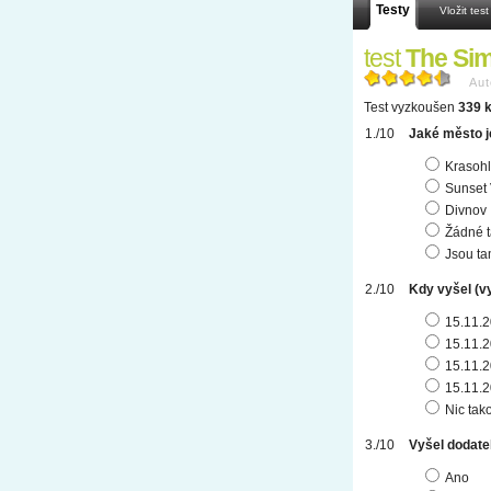
Testy
Vložit test
test
The Sim
Aut
Test vyzkoušen
339 k
Jaké město je
Krasohl
Sunset 
Divnov
Žádné 
Jsou tam
Kdy vyšel (v
15.11.
15.11.
15.11.
15.11.
Nic tak
Vyšel dodat
Ano