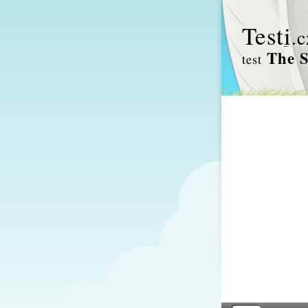
Test
i
.c
The S
test