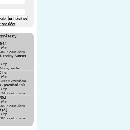
vale
t zde účet
obné testy
(4.)
Hry
380 × vyzkoušeno
3- rodiny Sunset
Hry
4 × vyzkoušeno
C her
Hry
1946 × vyzkoušeno
 - povolání snů
Hry
109 × vyzkoušeno
(5.)
Hry
309 × vyzkoušeno
 (2.)
Hry
385 × vyzkoušeno