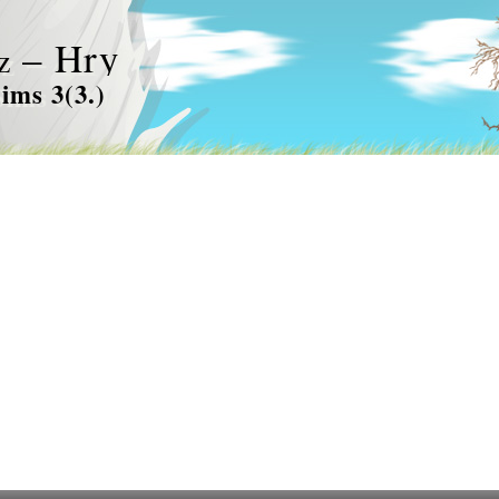
– Hry
z
ims 3(3.)