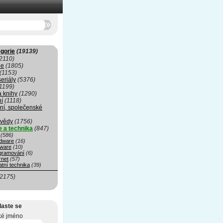
gorie
(19139)
2110)
ie
(1805)
(1153)
seriály
(5376)
1199)
a knihy
(1290)
ní
(1118)
ní, společenské
 vědy
(1756)
e a technika
(847)
(586)
dware
(16)
tware
(10)
gramování
(6)
rnet
(57)
tní technika
(39)
(2175)
laste se
ké jméno