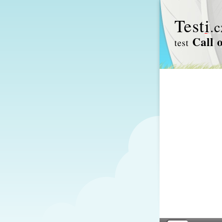
Test
i
.c
Call 
test