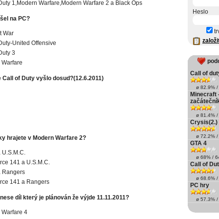
 Duty 1,Modern Warfare,Modern Warfare 2 a Black Ops
Heslo
yšel na PC?
tr
t War
založi
 Duty-United Offensive
Duty 3
pod
 Warfare
Call of duty
ie Call of Duty vyšlo dosud?(12.6.2011)
ø 82.9% / 
Minecraft 
začáteční
ø 81.4% / 
Crysis(2.)
ø 72.2% / 
tky hrajete v Modern Warfare 2?
GTA 4
a U.S.M.C.
ø 68% / 64
rce 141 a U.S.M.C.
Call of Du
a Rangers
ø 68.6% / 
rce 141 a Rangers
PC hry
ese díl který je plánován že výjde 11.11.2011?
ø 57.3% / 
 Warfare 4