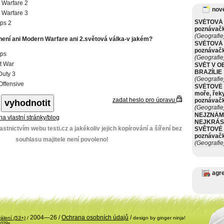
 Warfare 2
nové
 Warfare 3
SVĚTOVÁ 
ps 2
poznávač
(Geografie
 není ani Modern Warfare ani 2.světová válka-v jakém?
SVĚTOVÁ 
poznávač
Ops
(Geografie
t War
SVĚT V O
BRAZÍLIE
Duty 3
(Geografie
Offensive
SVĚTOVÉ 
moře, řeky
zadat heslo pro úpravu
poznávač
(Geografie
NEJZNÁM
 na vlastní stránky/blog
NEJKRÁS
stnictvím webu testi.cz a jakékoliv jejich kopírování a šíření bez
SVĚTOVÉ 
poznávač
souhlasu majitele není povoleno!
(Geografie
agr
2004—26 /
Ochrana osobních údajů
/
válení
(53+)
/
design by ginger ninja!
.029s