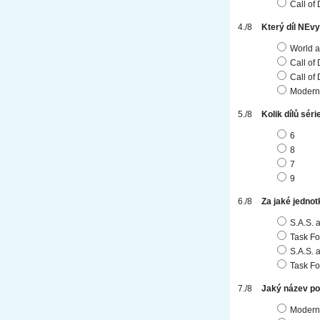
Call of
Který díl NEv
World a
Call of
Call of 
Modern
Kolik dílů sér
6
8
7
9
Za jaké jedno
S.A.S. 
Task Fo
S.A.S. 
Task Fo
Jaký název pon
Modern