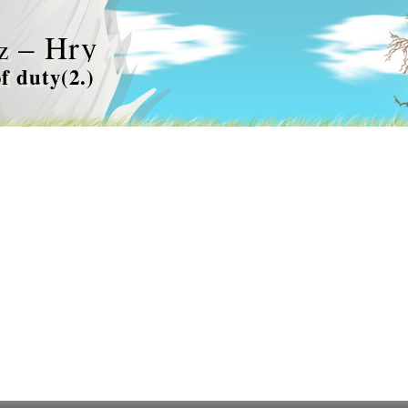
– Hry
z
of duty(2.)