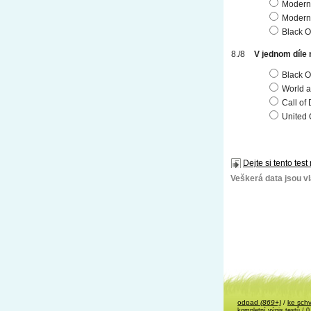
Modern
Modern
Black O
V jednom díle
Black 
World a
Call of 
United 
Dejte si tento test
Veškerá data jsou vla
odpad
(869+)
/
ke sch
kompletní výpis testů
/ 0