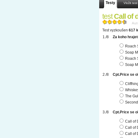
Testy
Vložit test
test
Call of 
Aut
Test vyzkoušen
617 k
Za koho hraje
Roach 
Soap M
Roach 
Soap M
Cpt.Price se o
Cliffhin
Whiskey
The Gu
Second
Cpt.Price se o
Call of 
Call of 
Call of