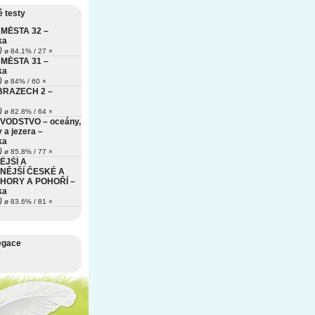
 testy
MĚSTA 32 –
ka
)
ø 84.1% / 27 ×
MĚSTA 31 –
ka
)
ø 84% / 60 ×
BRAZECH 2 –
)
ø 82.8% / 64 ×
VODSTVO – oceány,
 a jezera –
ka
)
ø 85.8% / 77 ×
ĚJŠÍ A
NĚJŠÍ ČESKÉ A
HORY A POHOŘÍ –
ka
)
ø 83.6% / 81 ×
egace