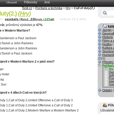
Piškvorky
Jiné
Uživatelé
Testi.cz
>
Počítače a technika
>
Hry
>
Call of duty(2.)
duty(2.)
(
Hry
)
or:
vasekafe (4
230
+10%
ø)
...
vloženo 12.6.2011
vlož.
vyzk.
rát
, průměrný výsledek je
47%
.
kate
Jazyky
(
te v Modern Warfare?
Geograf
Historie
Sanderson a Paul Jackson
Filmy a 
cTavish a John Ramires
Hudba
(
Kultura 
Sanderson a John Ramires
Sportov
cTavish a Paul Jackson
Humanit
(310)
bjevil v Modern Warfare 2 v jaké misi?
Přírodní
Počítač
ger
Hry
Har
 Hotel
Sof
Pro
lag
Inte
 Sun
Osta
Ostatní
bjevil v 4 dílech Cod-ve kterých?
Duty 1,Call of Duty 2,United Offensive a Call of Duty 3
Duty 1,Call of Duty 2,United Offensive a Call of Duty 2
Přih
 Duty 1,Call of Duty 2,Modern Warfare a Modern Warfare 2
Uživatels