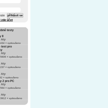
vale
t zde účet
obné testy
 II
Hry
434 × vyzkoušeno
- test pro
ky
Hry
5606 × vyzkoušeno
Hry
237 × vyzkoušeno
Hry
2 × vyzkoušeno
ty 2 pro PC
Hry
564 × vyzkoušeno
Hry
3912 × vyzkoušeno