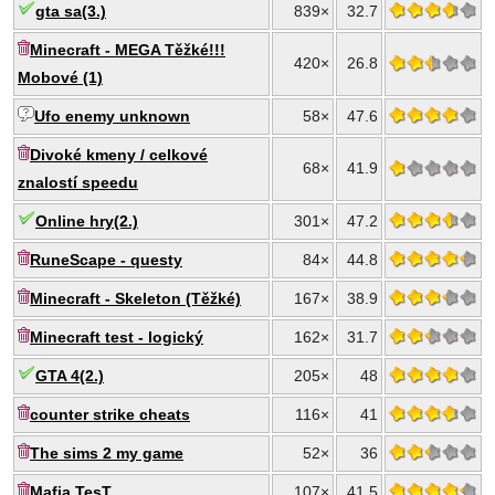
gta sa(3.)
839×
32.7
Minecraft - MEGA Těžké!!!
420×
26.8
Mobové (1)
Ufo enemy unknown
58×
47.6
Divoké kmeny / celkové
68×
41.9
znalostí speedu
Online hry(2.)
301×
47.2
RuneScape - questy
84×
44.8
Minecraft - Skeleton (Těžké)
167×
38.9
Minecraft test - logický
162×
31.7
GTA 4(2.)
205×
48
counter strike cheats
116×
41
The sims 2 my game
52×
36
Mafia TesT
107×
41.5