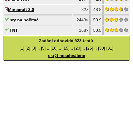
Minecraft 2.0
82×
48.8
hry na počítač
2443×
50.9
TNT
168×
50.5
Zadání odpovídá 923 testů.
[1]
[2]
[3]
..
[5]
..
[10]
..
[15]
..
[20]
..
[25]
..
[30]
[31]
skrýt neschválené