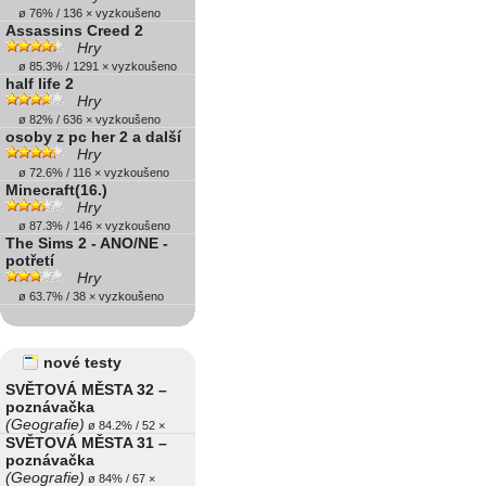
ø 76% / 136 × vyzkoušeno
Assassins Creed 2
Hry
ø 85.3% / 1291 × vyzkoušeno
half life 2
Hry
ø 82% / 636 × vyzkoušeno
osoby z pc her 2 a další
Hry
ø 72.6% / 116 × vyzkoušeno
Minecraft(16.)
Hry
ø 87.3% / 146 × vyzkoušeno
The Sims 2 - ANO/NE -
potřetí
Hry
ø 63.7% / 38 × vyzkoušeno
nové testy
SVĚTOVÁ MĚSTA 32 –
poznávačka
(Geografie)
ø 84.2% / 52 ×
SVĚTOVÁ MĚSTA 31 –
poznávačka
(Geografie)
ø 84% / 67 ×