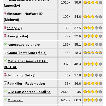
1010×
38.6
fanoušky)
Minecraft - NetWork ID
102×
34.6
(Mobové)
pc hry(2.)
36×
37.5
Horory(težké)
79×
32.6
runescape by andre
167×
35.1
Grand Theft Auto (rádia)
13×
18.3
Mafia The Game - TOTAL
1937×
48.3
BRUTAL
club peng. (těžký)
46×
37.8
Painkiller - Redemption
36×
36.6
GTA San Andreas - obtížné
2446×
45
Minecraft
6253×
68.9