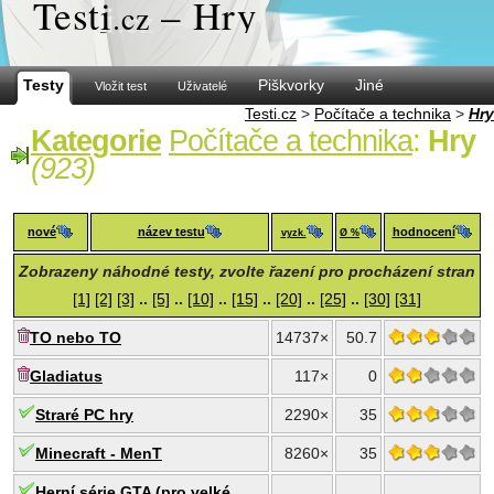
Test
i
– Hry
.cz
Testy
Piškvorky
Jiné
Vložit test
Uživatelé
Testi.cz
>
Počítače a technika
>
Hry
Kategorie
Počítače a technika
:
Hry
(923)
nové
název testu
hodnocení
vyzk.
Ø %
Zobrazeny náhodné testy, zvolte řazení pro procházení stran
[1]
[2]
[3]
..
[5]
..
[10]
..
[15]
..
[20]
..
[25]
..
[30]
[31]
TO nebo TO
14737×
50.7
Gladiatus
117×
0
Straré PC hry
2290×
35
Minecraft - MenT
8260×
35
Herní série GTA (pro velké