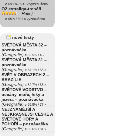
ø 69.1% / 531 × vyzkoušeno
O2 extraliga-trenéři
Hokej
ø 65% / 691 × vyzkoušeno
nové testy
SVĚTOVÁ MĚSTA 32 –
poznávačka
(Geografie)
ø 82.5% / 4 ×
SVĚTOVÁ MĚSTA 31 –
poznávačka
(Geografie)
ø 84.1% / 58 ×
SVĚT V OBRAZECH 2 –
BRAZÍLIE
(Geografie)
ø 82.7% / 63 ×
SVĚTOVÉ VODSTVO –
oceány, moře, řeky a
jezera – poznávačka
(Geografie)
ø 85.8% / 77 ×
NEJZNÁMĚJŠÍ A
NEJKRÁSNĚJŠÍ ČESKÉ A
SVĚTOVÉ HORY A
POHOŘÍ – poznávačka
(Geografie)
ø 83.6% / 81 ×