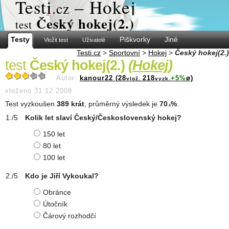
Test
i
– Hokej
.cz
Český hokej(2.)
test
Testy
Piškvorky
Jiné
Vložit test
Uživatelé
Testi.cz
>
Sportovní
>
Hokej
>
Český hokej(2.)
test
Český hokej(2.)
(
Hokej
)
Autor:
kanour22 (28
218
+5%
ø)
...
vlož.
vyzk.
vloženo 31.12.2008
Test vyzkoušen
389 krát
, průměrný výsledek je
70
%
.
.4
Kolik let slaví Český/Československý hokej?
150 let
80 let
100 let
Kdo je Jiří Vykoukal?
Obránce
Útočník
Čárový rozhodčí