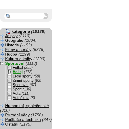
kategorie
(19138)
Jazyky
(2110)
Geografie
(1804)
Historie
(1153)
Filmy a seriály
(5376)
Hudba
(1199)
Kultura a knihy
(1290)
Sportovní
(1118)
Fotbal
(259)
Hokej
(172)
Letní sporty
(58)
Zimní sporty
(92)
Sportovci
(67)
Sport
(130)
Auta
(111)
Autoškola
(8)
Humanitní, společenské
(310)
Přírodní vědy
(1756)
Počítače a technika
(847)
Ostatní
(2175)