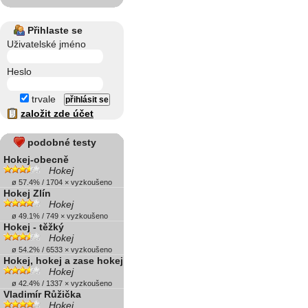
Přihlaste se
Uživatelské jméno
Heslo
trvale
založit zde účet
podobné testy
Hokej-obecně
Hokej
ø 57.4% / 1704 × vyzkoušeno
Hokej Zlín
Hokej
ø 49.1% / 749 × vyzkoušeno
Hokej - těžký
Hokej
ø 54.2% / 6533 × vyzkoušeno
Hokej, hokej a zase hokej
Hokej
ø 42.4% / 1337 × vyzkoušeno
Vladimír Růžička
Hokej