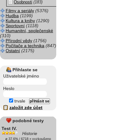
Osobnosti
(183)
Filmy a seriály
(5376)
Hudba
(1199)
Kultura a knihy
(1290)
Sportovní
(1118)
Humanitní, společenské
(310)
Přírodní vědy
(1756)
Počítače a technika
(847)
Ostatní
(2175)
Přihlaste se
Uživatelské jméno
Heslo
trvale
založit zde účet
podobné testy
Test IV.
Historie
ø 37.6% / 6718 × vyzkoušeno