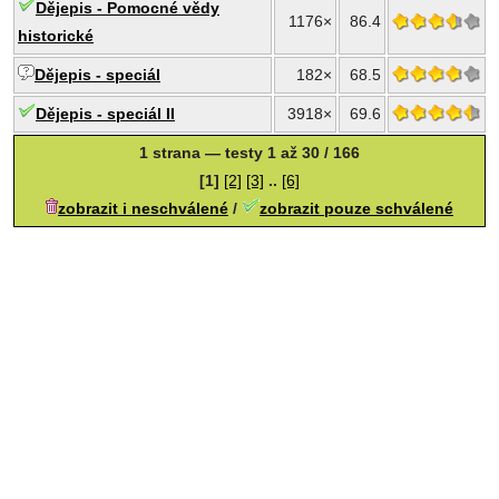
Dějepis - Pomocné vědy
1176×
86.4
historické
Dějepis - speciál
182×
68.5
Dějepis - speciál II
3918×
69.6
1 strana — testy 1 až 30 / 166
[1]
[2]
[3]
..
[6]
zobrazit i neschválené
/
zobrazit pouze schválené