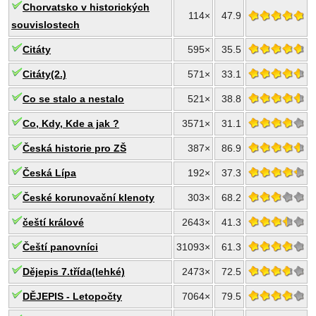
Chorvatsko v historických
114×
47.9
souvislostech
Citáty
595×
35.5
Citáty(2.)
571×
33.1
Co se stalo a nestalo
521×
38.8
Co, Kdy, Kde a jak ?
3571×
31.1
Česká historie pro ZŠ
387×
86.9
Česká Lípa
192×
37.3
České korunovační klenoty
303×
68.2
čeští králové
2643×
41.3
Čeští panovníci
31093×
61.3
Dějepis 7.třída(lehké)
2473×
72.5
DĚJEPIS - Letopočty
7064×
79.5