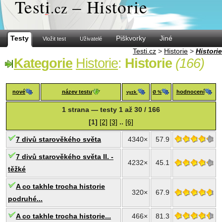
Test
i
– Historie
.cz
Testy
Piškvorky
Jiné
Vložit test
Uživatelé
Testi.cz
>
Historie
>
Historie
Kategorie
Historie
:
Historie
(166)
nové
název testu
hodnocení
vyzk.
Ø %
1 strana — testy 1 až 30 / 166
[1]
[2]
[3]
..
[6]
7 divů starověkého světa
4340×
57.9
7 divů starověkého světa II. -
4232×
45.1
těžké
A co takhle trocha historie
320×
67.9
podruhé...
A co takhle trocha historie...
466×
81.3