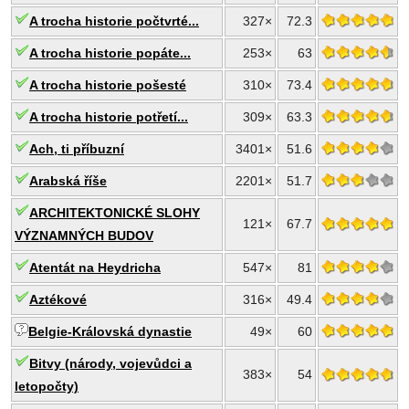
A trocha historie počtvrté...
327×
72.3
A trocha historie popáte...
253×
63
A trocha historie pošesté
310×
73.4
A trocha historie potřetí...
309×
63.3
Ach, ti příbuzní
3401×
51.6
Arabská říše
2201×
51.7
ARCHITEKTONICKÉ SLOHY
121×
67.7
VÝZNAMNÝCH BUDOV
Atentát na Heydricha
547×
81
Aztékové
316×
49.4
Belgie-Královská dynastie
49×
60
Bitvy (národy, vojevůdci a
383×
54
letopočty)