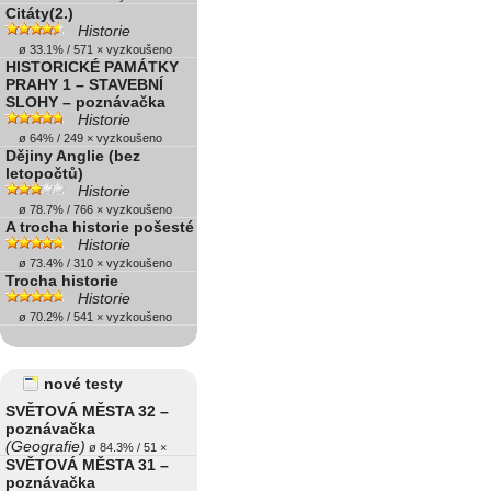
Citáty(2.)
Historie
ø 33.1% / 571 × vyzkoušeno
HISTORICKÉ PAMÁTKY
PRAHY 1 – STAVEBNÍ
SLOHY – poznávačka
Historie
ø 64% / 249 × vyzkoušeno
Dějiny Anglie (bez
letopočtů)
Historie
ø 78.7% / 766 × vyzkoušeno
A trocha historie pošesté
Historie
ø 73.4% / 310 × vyzkoušeno
Trocha historie
Historie
ø 70.2% / 541 × vyzkoušeno
nové testy
SVĚTOVÁ MĚSTA 32 –
poznávačka
(Geografie)
ø 84.3% / 51 ×
SVĚTOVÁ MĚSTA 31 –
poznávačka