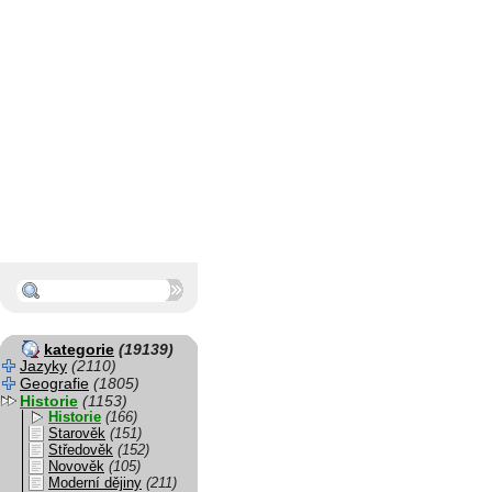
kategorie
(19139)
Jazyky
(2110)
Geografie
(1805)
Historie
(1153)
Historie
(166)
Starověk
(151)
Středověk
(152)
Novověk
(105)
Moderní dějiny
(211)