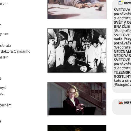
nové
é zlo
SVĚTOVÁ 
poznávač
(Geografie
SVĚT V O
2
BRAZÍLIE
(Geografie
y ruce
SVĚTOVÉ 
moře, řeky
poznávač
sferatu
(Geografie
 doktora Caligariho
NEJZNÁM
NEJKRÁS
stein
SVĚTOVÉ 
poznávač
(Geografie
TUZEMSK
ROSTLINY 
5
keře a st
(Biologie)
ø
mysl
nec
agr
 černém
0