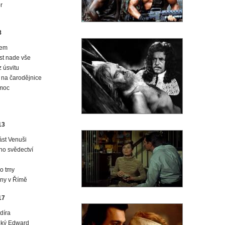
r
8
šem
st nade vše
 úsvitu
 na čarodějnice
emoc
13
ást Venuši
ho svědectví
o tmy
ny v Římě
17
díra
uký Edward