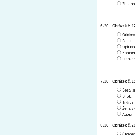
Zhoubn
Obrázek č. 1
Orlakov
Faust
Upír No
Kabinet
Franken
Obrázek č. 1
Šestý s
Sirotči
Ti druzí
Žena v
Agora
Obrázek č. 2
Čtverec