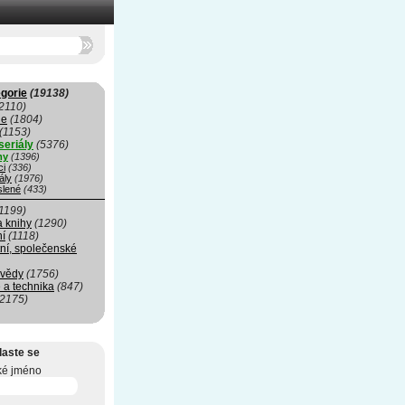
gorie
(19138)
2110)
ie
(1804)
(1153)
seriály
(5376)
my
(1396)
ci
(336)
ály
(1976)
slené
(433)
1199)
a knihy
(1290)
ní
(1118)
ní, společenské
 vědy
(1756)
 a technika
(847)
(2175)
laste se
ké jméno