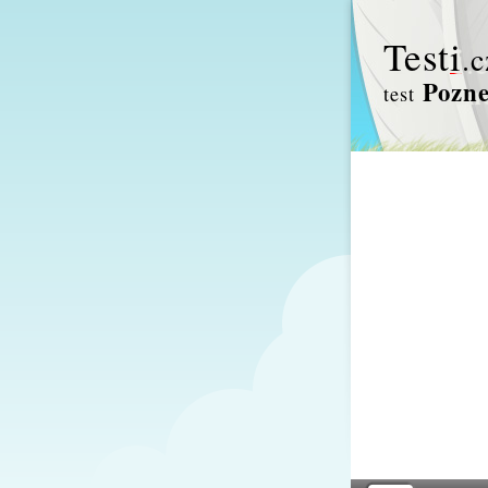
Test
i
.c
Pozne
test