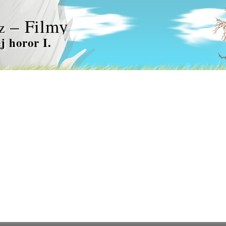
– Filmy
z
j horor I.