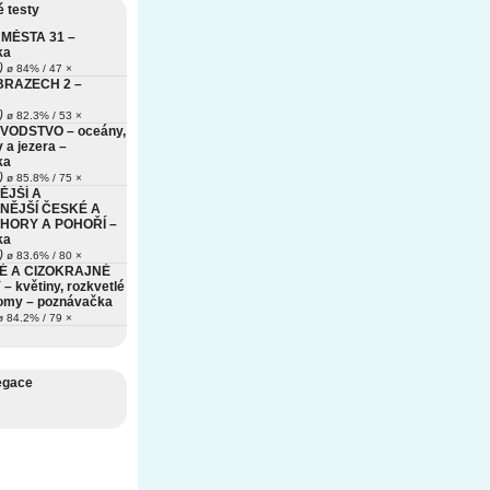
 testy
MĚSTA 31 –
ka
)
ø 84% / 47 ×
BRAZECH 2 –
)
ø 82.3% / 53 ×
VODSTVO – oceány,
 a jezera –
ka
)
ø 85.8% / 75 ×
ĚJŠÍ A
NĚJŠÍ ČESKÉ A
HORY A POHOŘÍ –
ka
)
ø 83.6% / 80 ×
É A CIZOKRAJNÉ
– květiny, rozkvetlé
romy – poznávačka
 84.2% / 79 ×
egace