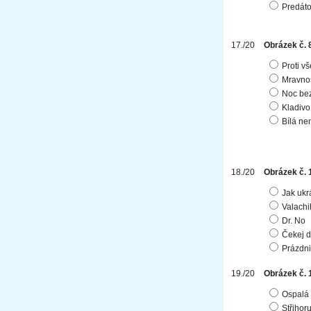
Predáto
Obrázek č. 
Proti v
Mravno
Noc bez
Kladivo
Bílá n
Obrázek č. 
Jak ukr
Valachi
Dr. No
Čekej d
Prázdni
Obrázek č. 
Ospalá 
Střihor