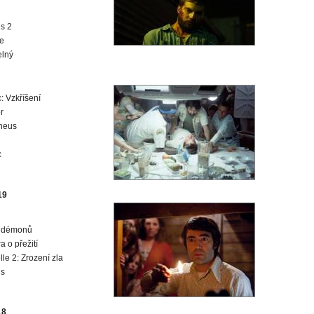
us 2
e
elný
c: Vzkříšení
r
heus
c
19
í démonů
a o přežití
le 2: Zrození zla
us
18