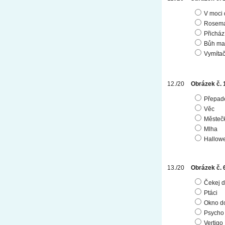
V moci 
Rosema
Přicház
Bůh ma
Vymítač
Obrázek č. 
Přepade
Věc
Městečk
Mlha
Hallow
Obrázek č. 
Čekej d
Ptáci
Okno d
Psycho
Vertigo