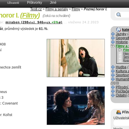
Piškvorky
Jiné
Uživatelé
Testi.cz
>
Filmy a seriály
>
Filmy
>
Poznej horor I.
horor I.
(
Filmy
)
(čeká na schválení)
or:
miraben (298
946
+5%
ø)
...
vloženo 24.2.2023
vlož.
vyzk.
át
, průměrný výsledek je
61
%
.
kate
.7
Jazyky
(
Geograf
Historie
1408
Filmy a 
í
Fil
Her
Seri
Kre
Hudba
(
nechce zemřít
Kultura 
Sportov
Humanit
(310)
Přírodní
Počítače
heus
Ostatní
c 3
c: Covenant
Přih
: Kořist
Uživatels