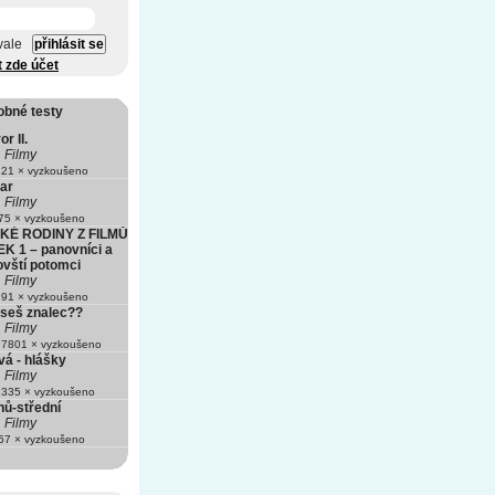
vale
t zde účet
obné testy
r II.
Filmy
21 × vyzkoušeno
ar
Filmy
5 × vyzkoušeno
É RODINY Z FILMŮ
 1 – panovníci a
lovští potomci
Filmy
91 × vyzkoušeno
 Jseš znalec??
Filmy
7801 × vyzkoušeno
vá - hlášky
Filmy
335 × vyzkoušeno
nů-střední
Filmy
7 × vyzkoušeno