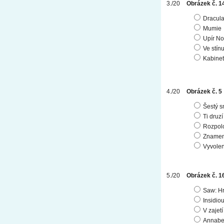
Obrázek č. 1
Dracul
Mumie
Upír No
Ve stín
Kabinet
Obrázek č. 5
Šestý s
Ti druzí
Rozpol
Znamen
Vyvole
Obrázek č. 1
Saw: Hr
Insidio
V zajet
Annabe