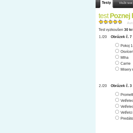
Testy
Vložit test
test
Poznej 
Aut
Test vyzkoušen
30 kr
Obrázek č. 7
Pokoj 
Osvícen
Mlha
Carrie
Misery 
Obrázek č. 3
Promet
Vetřele
Vetřele
Vetřelci
Predátor