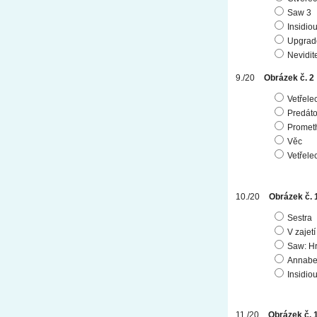
Saw 3
Insidio
Upgrad
Nevidit
Obrázek č. 2
Vetřele
Predáto
Promet
Věc
Vetřele
Obrázek č. 
Sestra
V zajet
Saw: Hr
Annabel
Insidio
Obrázek č. 