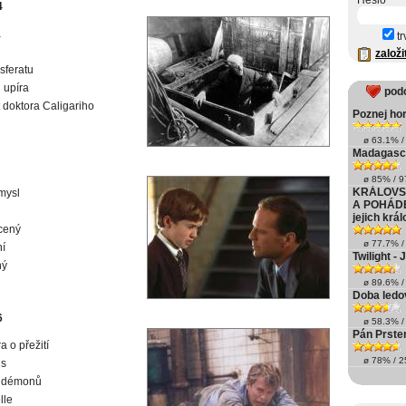
Heslo
4
a
tr
založi
sferatu
u upíra
pod
 doktora Caligariho
Poznej horo
ø 63.1% / 
Madagasc
ø 85% / 97
KRÁLOVSK
mysl
A POHÁDEK
jejich krá
cený
ø 77.7% / 
í
Twilight -
ný
ø 89.6% / 
Doba ledo
6
ø 58.3% / 
Pán Prste
a o přežití
ø 78% / 25
us
í démonů
lle