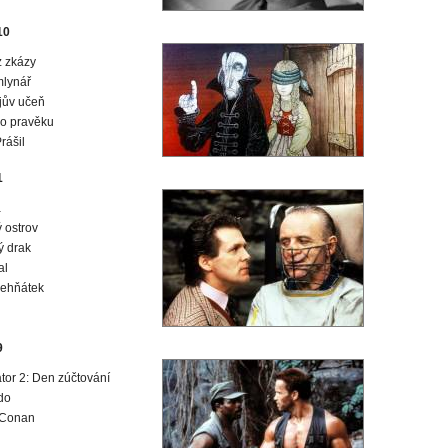
10
 zkázy
mlynář
jův učeň
o pravěku
rášil
1
á
ý ostrov
ý drak
al
jehňátek
9
tor 2: Den zúčtování
do
 Conan