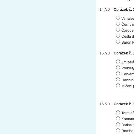
Obrázek č. 
Vynález
Černý 
Čarodě
Cesta d
Baron P
Obrázek č. 
Zmizel
Proklet
Červen
Hannib
Mlčení 
Obrázek č. 
Terminá
Koman
Barbar
Rambo