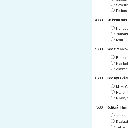
Severu
Pettera
Od čeho měl 
Nehoda 
Zranění
Kvůli p
Kdo z fénixo
Remus 
Nymfad
Alastor
Kdo byl svě
M. McG
Harry P
Nikdo, 
Kolikrát Har
Jednou
Dvakrát
Třikrát