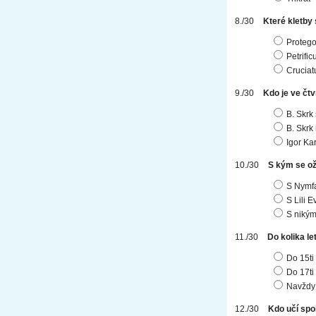
Které kletby 
Protego
Petrifi
Cruciat
Kdo je ve čt
B. Skrk 
B. Skrk
Igor Ka
S kým se ož
S Nymf
S Lili 
S niký
Do kolika l
Do 15ti
Do 17ti
Navždy
Kdo učí sp