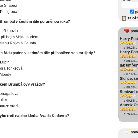
Heslo
se Snapea
 Pettigreua
tr
založi
Brumbál v šestém díle poraněnou ruku?
při kouzlu
pod
 při boji s Voldemortem
Harry Pott
rstenu Rojvola Gaunta
ø 86.2% / 
Harry Pott
va řádu padne v sedmém díle při honičce se smrtijedy?
ø 88.4% / 
Lupin
jak umřeli
ora Tonksová
 Moody
ø 87.6% / 
Slunce, se
dkem Brumbálovy vraždy?
ø 88.3% / 
Stmívání s
onagallová
otter
ø 60.8% / 
Asterix Ob
pouze vrazi
ø 75.4% / 
ryho trefí naplno kletba Avada Kedavra?
nové