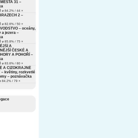
MĚSTA 31 –
ka
)
ø 84.2% / 44 ×
BRAZECH 2 –
)
ø 82.6% / 50 ×
VODSTVO – oceány,
 a jezera –
ka
)
ø 85.8% / 75 ×
ĚJŠÍ A
NĚJŠÍ ČESKÉ A
HORY A POHOŘÍ –
ka
)
ø 83.6% / 80 ×
É A CIZOKRAJNÉ
– květiny, rozkvetlé
romy – poznávačka
 84.2% / 79 ×
egace