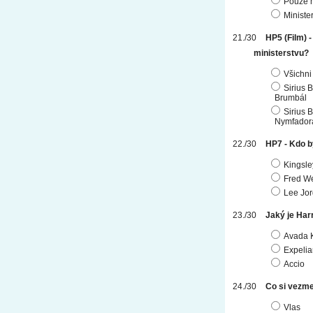
Pouze m
Ministe
HP5 (Film) -
ministerstvu?
Všichni
Sirius 
Brumbál
Sirius 
Nymfador
HP7 - Kdo b
Kingsle
Fred W
Lee Jo
Jaký je Har
Avada 
Expeli
Accio
Co si vezme
Vlas