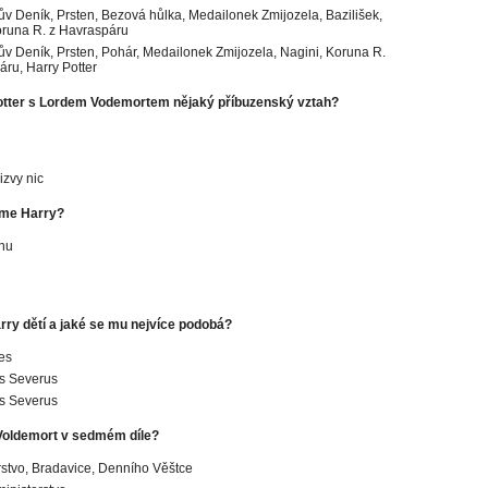
v Deník, Prsten, Bezová hůlka, Medailonek Zmijozela, Bazilišek,
oruna R. z Havraspáru
v Deník, Prsten, Pohár, Medailonek Zmijozela, Nagini, Koruna R.
áru, Harry Potter
otter s Lordem Vodemortem nějaký příbuzenský vztah?
izvy nic
zme Harry?
nu
rry dětí a jaké se mu nejvíce podobá?
es
us Severus
us Severus
Voldemort v sedmém díle?
rstvo, Bradavice, Denního Věštce