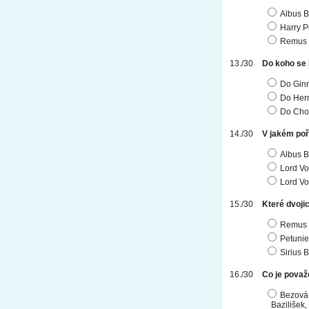
Albus 
Harry P
Remus 
Do koho se 
Do Gin
Do Her
Do Cho
V jakém poř
Albus B
Lord Vo
Lord Vo
Které dvoji
Remus L
Petunie
Sirius 
Co je považ
Bezová 
Bazilišek,