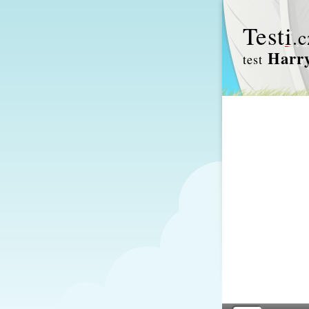
Test
i
.c
Harry
test