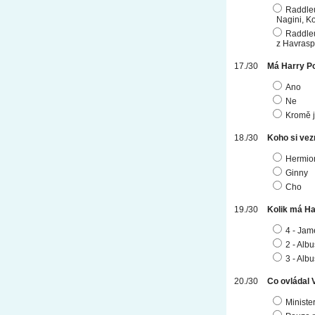
Raddleů
Nagini, K
Raddleů
z Havrasp
Má Harry P
Ano
Ne
Kromě j
Koho si ve
Hermio
Ginny
Cho
Kolik má Ha
4 - Jam
2 - Alb
3 - Alb
Co ovládal 
Ministe