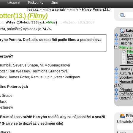
Piškvorky
Jiné
Uživatelé
Testi.cz
>
Filmy a seriály
>
Filmy
>
Harry Potter(13.)
otter(13.)
(
Filmy
)
or:
Wilys (16
336
+5%
ø)
...
vloženo 10.5.2009
vlož.
vyzk.
rát
, průměrný výsledek je
74
%
.
kate
.8
Jazyky
(
Geograf
ryho Pottera. Do 6. dílu se test řídí podle filmu a poslední dva
Historie
Filmy a 
Fil
Her
bertové?
Seri
Kre
Brumbál, Severus Snape, M. McGonagallová
Hudba
(
otter, Ron Weasley, Hermiona Grangerová
Kultura 
Black, James Potter, Remus Lupin, Petter Pettigrew
Sportov
Humanit
(310)
odinu Potterových
Přírodní
Počítače
s Snape
Ostatní
Black
Pettigrew
Přih
Brumbál po vraždě Harryho rodičů, aby na něj dohlížel a snažil
Uživatels
(Harry se to dozví až v sedmém díle)
 Blacka