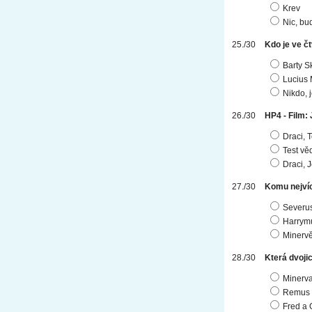
Krev
Nic, bu
Kdo je ve č
Barty S
Lucius 
Nikdo, 
HP4 - Film: 
Draci, 
Test vě
Draci, 
Komu nejvíc
Severu
Harrym
Minerv
Která dvoji
Minerva
Remus 
Fred a