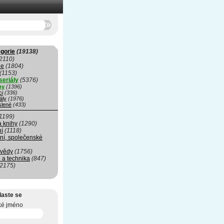
gorie
(19138)
2110)
ie
(1804)
(1153)
seriály
(5376)
my
(1396)
ci
(336)
ály
(1976)
slené
(433)
1199)
a knihy
(1290)
ní
(1118)
ní, společenské
 vědy
(1756)
 a technika
(847)
(2175)
laste se
ké jméno