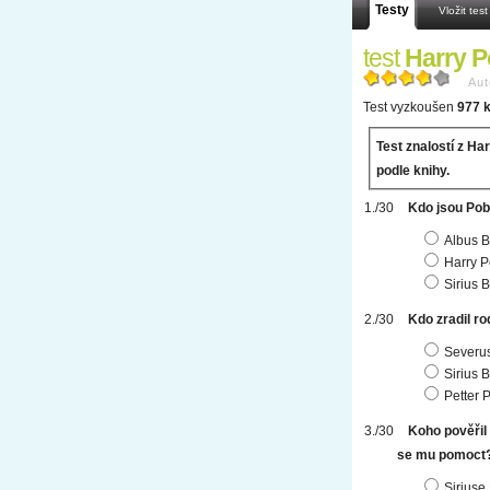
Testy
Vložit test
test
Harry P
Aut
Test vyzkoušen
977 k
Test znalostí z Har
podle knihy.
Kdo jsou Po
Albus 
Harry P
Sirius 
Kdo zradil r
Severu
Sirius 
Petter 
Koho pověřil 
se mu pomoct? 
Siriuse