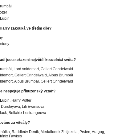
Brumbál
otter
Lupin
Harry zakouká ve třetím díle?
ny
miony
adí jsou seřazeni největší kouzelníci světa?
rumbál, Lord voldemort, Gellert Grindelwald
ldemort, Gellert Grindelwald, Albus Brumbál
ldemort, Albus Brumbál, Gellert Grindelwald
ce nespojuje příbuzenský vztah?
upin, Harry Potter
 Dursleyová, Lili Evansová
Black, Bellatrix Lestrangeová
ováno za viteály?
hůlka, Raddleův Deník, Medailonek Zmijozela, Prsten, Aragog,
 fénix Fawkes