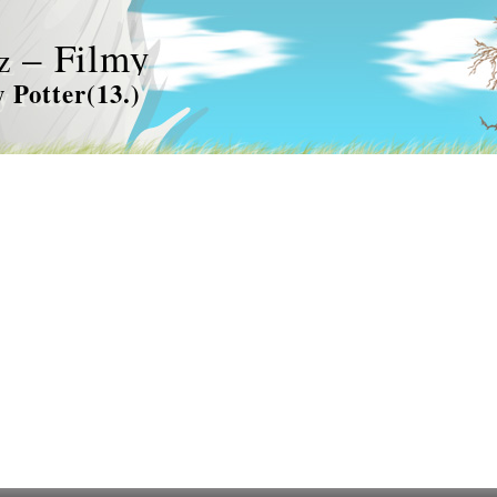
– Filmy
z
 Potter(13.)