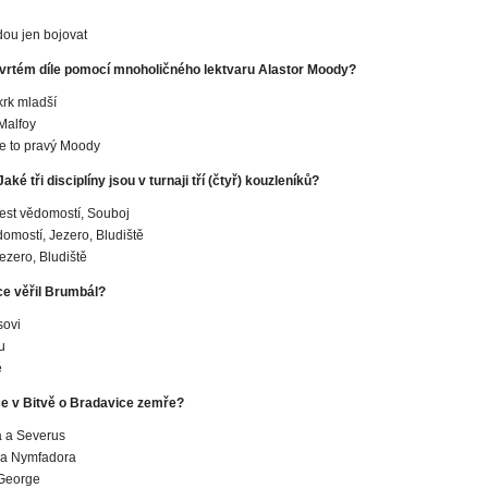
dou jen bojovat
tvrtém díle pomocí mnoholičného lektvaru Alastor Moody?
krk mladší
Malfoy
je to pravý Moody
Jaké tři disciplíny jsou v turnaji tří (čtyř) kouzleníků?
Test vědomostí, Souboj
domostí, Jezero, Bludiště
Jezero, Bludiště
e věřil Brumbál?
sovi
u
ě
ce v Bitvě o Bradavice zemře?
 a Severus
a Nymfadora
 George