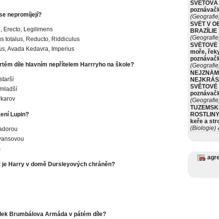
SVĚTOVÁ 
poznávač
se nepromíjejí?
(Geografie
SVĚT V O
, Erecto, Legilimens
BRAZÍLIE
(Geografie
cus totalus, Reducto, Riddiculus
SVĚTOVÉ 
us, Avada Kedavra, Imperius
moře, řeky
poznávač
vrtém díle hlavním nepřítelem Harrryho na škole?
(Geografie
NEJZNÁM
starší
NEJKRÁS
SVĚTOVÉ 
 mladší
poznávač
rkarov
(Geografie
TUZEMSK
ení Lupin?
ROSTLINY 
keře a st
(Biologie)
adorou
ø
Evansovou
m
agr
et je Harry v domě Dursleyových chráněn?
olek Brumbálova Armáda v pátém díle?