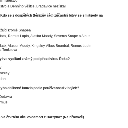
inisterstvo
rstvo a Denního věštce, Bradavice nezískal
 Kdo se z dospělých (fénixův řád) zúčastní bitvy se smrtijedy na
 žijící kromě Snapea
Black, Remus Lupin, Alastor Moody, Severus Snape a Albus
Black, Alastor Moody, Kingsley, Albus Brumbál, Remus Lupin,
a Tonksová
yl ve vysílání známý pod přezdívkou Řeka?
y
easley
rdan
ryho oblíbené kouzlo podle používanosti v bojích?
Kedavra
armus
 ve čtvrtém díle Voldemort z Harryho? (Na hřbitově)