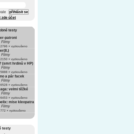
vale
t zde účet
obné testy
er-patroni
Filmy
2796 × vyzkoušeno
er(8.)
Filmy
2150 × vyzkoušeno
? (smrt hrdinů v HP)
Filmy
5888 × vyzkoušeno
no a pár facek
Filmy
6528 × vyzkoušeno
aga: velmi těžké
Filmy
6453 × vyzkoušeno
elix: mise kleopatra
Filmy
772 × vyzkoušeno
 testy