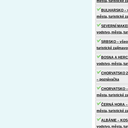
města, turistické z
BULHARSKO – vš
města, turistické z
SEVERNÍ MAKEDO
vodstvo, města, tur
SRBSKO – všeob
turistické zajímavo
BOSNA A HERCE
vodstvo, města, tur
CHORVATSKO 2 –
– poznávačka
CHORVATSKO – v
města, turistické z
ČERNÁ HORA – v
města, turistické z
ALBÁNIE – KOSO
vodstvo, města, tur