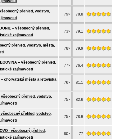
ajímavosti
eobecný přehled, vodstvo,
79×
78.8
ajímavosti
NIE – všeobecný přehled,
73×
79.1
istické zajímavosti
ecný přehled, vodstvo, města,
78×
79.9
sti
GOVINA – všeobecný přehled,
77×
76.4
istické zajímavosti
 chorvatská města a letoviska
76×
81.1
šeobecný přehled, vodstvo,
75×
82.6
ajímavosti
šeobecný přehled, vodstvo,
75×
78.9
ajímavosti
VO - všeobecný přehled,
80×
77
istické zajímavosti