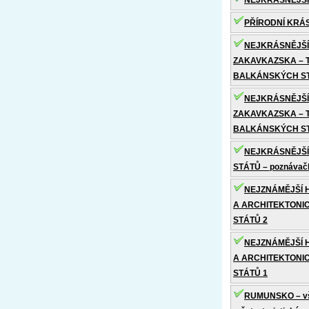
NEJKRÁSNĚJŠÍ
PŘÍRODNÍ KRÁ
NEJKRÁSNĚJŠÍ
ZAKAVKAZSKA – T
BALKÁNSKÝCH ST
NEJKRÁSNĚJŠÍ
ZAKAVKAZSKA – T
BALKÁNSKÝCH ST
NEJKRÁSNĚJŠ
STÁTŮ – poznávač
NEJZNÁMĚJŠÍ 
A ARCHITEKTONI
STÁTŮ 2
NEJZNÁMĚJŠÍ 
A ARCHITEKTONI
STÁTŮ 1
RUMUNSKO – vše