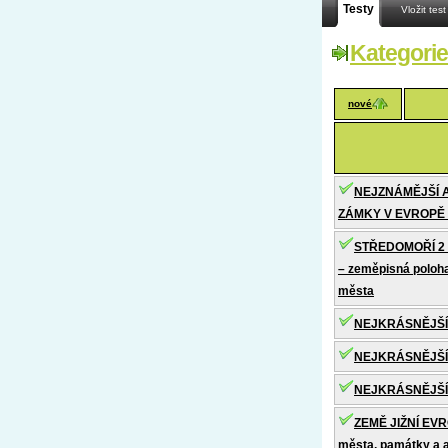
Testy
Vložit test
Kategorie
nové
NEJZNÁMĚJŠÍ 
ZÁMKY V EVROPĚ 1
STŘEDOMOŘÍ 2 –
– zeměpisná poloha,
města
NEJKRÁSNĚJŠÍ
NEJKRÁSNĚJŠÍ
NEJKRÁSNĚJŠÍ
ZEMĚ JIŽNÍ EVRO
města, památky a a