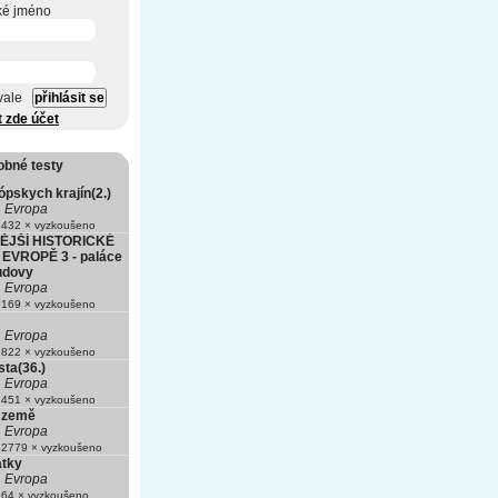
ké jméno
vale
t zde účet
obné testy
pskych krajín(2.)
Evropa
432 × vyzkoušeno
JŠÍ HISTORICKÉ
EVROPĚ 3 - paláce
budovy
Evropa
169 × vyzkoušeno
Evropa
822 × vyzkoušeno
ta(36.)
Evropa
451 × vyzkoušeno
 země
Evropa
2779 × vyzkoušeno
átky
Evropa
64 × vyzkoušeno