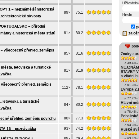
Uživatels
PY 1 – nejznámější historická
89×
75.1
Heslo
rchitektonické skvosty
ORTUGALSKO – přírodní
tr
81×
80.2
amátky a historická města států
založi
pod
 všeobecný přehled, zeměpis
85×
81.6
Znaky euró
ø 39.4% / 
ěsta, letoviska a turistické
NEJZNÁMĚ
81×
81.9
STAVBY V 
návačka
a vládní 
všeobecný přehled, zeměpis
ø 61.3% / 
112×
78.1
Evropa(2.)
ø 77.7% / 
 letoviska a turistické
Hlavní měs
84×
80.2
návačka
ø 78.4% / 
Pobaltské
88×
77.3
becný přehled, zeměpis povrchu
ø 53.3% / 
93×
74.2
A 16 – poznávačka
Ruské sv
85×
79.4
ø 63.4% / 