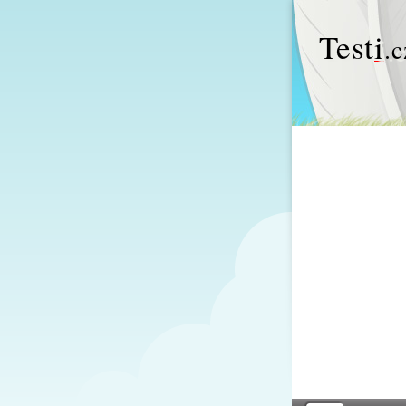
Test
i
.c