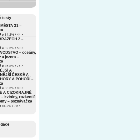
 testy
MĚSTA 31 –
ka
)
ø 84.2% / 44 ×
BRAZECH 2 –
)
ø 82.6% / 50 ×
VODSTVO – oceány,
 a jezera –
ka
)
ø 85.8% / 75 ×
ĚJŠÍ A
NĚJŠÍ ČESKÉ A
HORY A POHOŘÍ –
ka
)
ø 83.6% / 80 ×
É A CIZOKRAJNÉ
– květiny, rozkvetlé
romy – poznávačka
 84.2% / 79 ×
egace