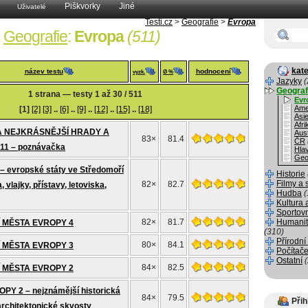
Piškvorky
Jiné
Uživatelé
Testi.cz
>
Geografie
>
Evropa
Geografie
:
Evropa
(511)
kate
název testu
hodnocení
vyzk.
Ø %
Jazyky
(
Geograf
1 strana — testy 1 až 30 / 511
Evr
Ame
[1]
[2]
[3]
..
[6]
..
[9]
..
[12]
..
[15]
..
[18]
Asi
Afri
A NEJKRÁSNĚJŠÍ HRADY A
Aust
83×
81.4
ČR
1 – poznávačka
Hla
Geo
 evropské státy ve Středomoří
Historie
Filmy a 
82×
82.7
 vlajky, přístavy, letoviska,
Hudba
(
Kultura 
Sportov
82×
81.7
Humanit
 MĚSTA EVROPY 4
(310)
Přírodní
80×
84.1
 MĚSTA EVROPY 3
Počítače
Ostatní
84×
82.5
 MĚSTA EVROPY 2
PY 2 – nejznámější historická
84×
79.5
Přih
rchitektonické skvosty