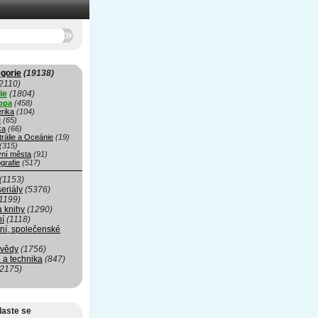
gorie
(19138)
2110)
ie
(1804)
opa
(458)
rika
(104)
e
(65)
ka
(66)
rálie a Oceánie
(19)
(315)
vní města
(91)
grafie
(517)
(1153)
seriály
(5376)
1199)
a knihy
(1290)
ní
(1118)
ní, společenské
 vědy
(1756)
 a technika
(847)
(2175)
laste se