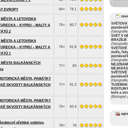
 MĚSTA EVROPY 1
84×
78.1
SY EVROPY
nové
 MĚSTA A LETOVISKA
SVĚTOVÁ 
76×
80.7
URECKA – KYPRU – MALTY A
poznávač
ÁTŮ 2
(Geografie
SVĚT V O
BRAZÍLIE
 MĚSTA A LETOVISKA
(Geografie
76×
81.8
URECKA – KYPRU – MALTY A
SVĚTOVÉ 
moře, řeky
ÁTŮ 1
poznávač
(Geografie
Í MĚSTA BALKÁNSKÝCH
NEJZNÁM
77×
83
NEJKRÁS
ka
SVĚTOVÉ 
poznávač
HISTORICKÁ MĚSTA, PAMÁTKY
(Geografie
77×
81.5
TUZEMSK
CKÉ SKVOSTY BALKÁNSKÝCH
ROSTLINY 
keře a st
(Biologie)
ø
HISTORICKÁ MĚSTA, PAMÁTKY
75×
83.4
CKÉ SKVOSTY BALKÁNSKÝCH
agr
obecný přehled, vodstvo,
78×
78