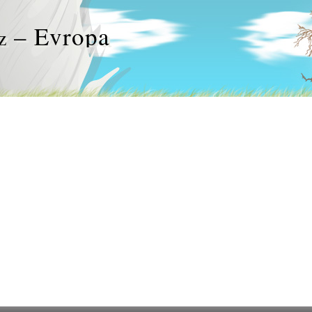
– Evropa
z