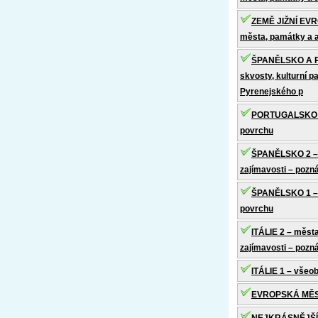
ZEMĚ JIŽNÍ EVRO
města, památky a a
ŠPANĚLSKO A P
skvosty, kulturní p
Pyrenejského p
PORTUGALSKO –
povrchu
ŠPANĚLSKO 2 – m
zajímavosti – poz
ŠPANĚLSKO 1 – 
povrchu
ITÁLIE 2 – města,
zajímavosti – poz
ITÁLIE 1 – všeo
EVROPSKÁ MĚST