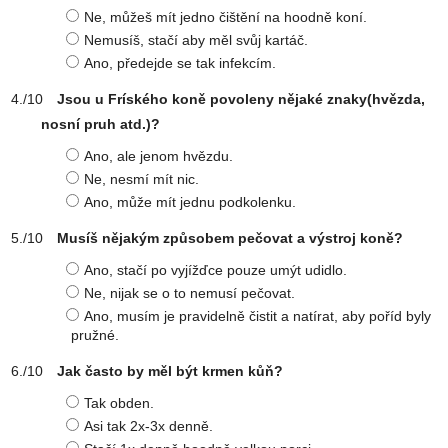
Ne, můžeš mít jedno čištění na hoodně koní.
Nemusíš, stačí aby měl svůj kartáč.
Ano, předejde se tak infekcím.
Jsou u Fríského koně povoleny nějaké znaky(hvězda,
nosní pruh atd.)?
Ano, ale jenom hvězdu.
Ne, nesmí mít nic.
Ano, může mít jednu podkolenku.
Musíš nějakým způsobem pečovat a výstroj koně?
Ano, stačí po vyjížďce pouze umýt udidlo.
Ne, nijak se o to nemusí pečovat.
Ano, musím je pravidelně čistit a natírat, aby poříd byly
pružné.
Jak často by měl být krmen kůň?
Tak obden.
Asi tak 2x-3x denně.