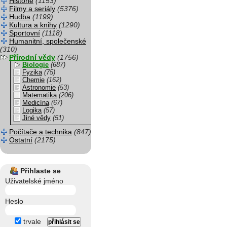
Historie
(1153)
Filmy a seriály
(5376)
Hudba
(1199)
Kultura a knihy
(1290)
Sportovní
(1118)
Humanitní, společenské
(310)
Přírodní vědy
(1756)
Biologie
(687)
Fyzika
(75)
Chemie
(162)
Astronomie
(53)
Matematika
(206)
Medicína
(67)
Logika
(57)
Jiné vědy
(51)
Počítače a technika
(847)
Ostatní
(2175)
Přihlaste se
Uživatelské jméno
Heslo
trvale