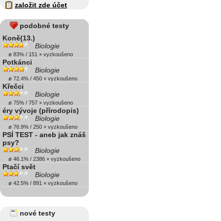
založit zde účet
podobné testy
Koně(13.)
Biologie
ø 83% / 151 × vyzkoušeno
Potkánci
Biologie
ø 72.4% / 450 × vyzkoušeno
Křečci
Biologie
ø 75% / 757 × vyzkoušeno
éry vývoje (přírodopis)
Biologie
ø 76.9% / 250 × vyzkoušeno
PSÍ TEST - aneb jak znáš
psy?
Biologie
ø 46.1% / 2386 × vyzkoušeno
Ptačí svět
Biologie
ø 42.5% / 891 × vyzkoušeno
nové testy