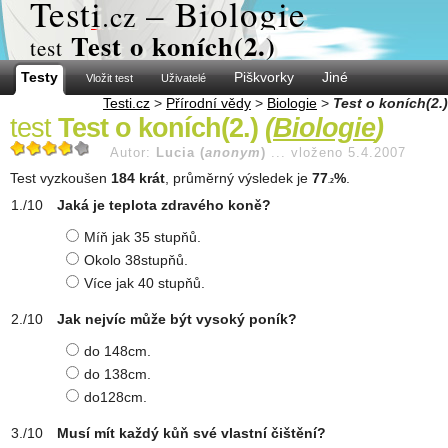
Test
i
– Biologie
.cz
Test o koních(2.)
test
Testy
Piškvorky
Jiné
Vložit test
Uživatelé
Testi.cz
>
Přírodní vědy
>
Biologie
>
Test o koních(2.)
test
Test o koních(2.)
(
Biologie
)
Autor:
Lucia (
anonym
)
...
vloženo 5.4.2007
Test vyzkoušen
184 krát
, průměrný výsledek je
77
%
.
.2
Jaká je teplota zdravého koně?
Míň jak 35 stupňů.
Okolo 38stupňů.
Více jak 40 stupňů.
Jak nejvíc může být vysoký poník?
do 148cm.
do 138cm.
do128cm.
Musí mít každý kůň své vlastní čištění?