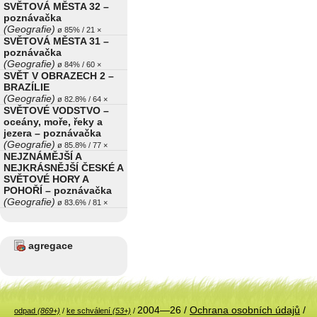
SVĚTOVÁ MĚSTA 32 –
poznávačka
(Geografie)
ø 85% / 21 ×
SVĚTOVÁ MĚSTA 31 –
poznávačka
(Geografie)
ø 84% / 60 ×
SVĚT V OBRAZECH 2 –
BRAZÍLIE
(Geografie)
ø 82.8% / 64 ×
SVĚTOVÉ VODSTVO –
oceány, moře, řeky a
jezera – poznávačka
(Geografie)
ø 85.8% / 77 ×
NEJZNÁMĚJŠÍ A
NEJKRÁSNĚJŠÍ ČESKÉ A
SVĚTOVÉ HORY A
POHOŘÍ – poznávačka
(Geografie)
ø 83.6% / 81 ×
agregace
2004—26 /
Ochrana osobních údajů
/
odpad
(869+)
/
ke schválení
(53+)
/