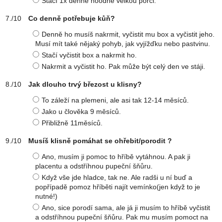
Stačí 1x denně hoodně velkou porci.
Co denně potřebuje kůň?
Denně ho musíš nakrmit, vyčistit mu box a vyčistit jeho.
Musí mít také nějaký pohyb, jak vyjížďku nebo pastvinu.
Stačí vyčistit box a nakrmit ho.
Nakrmit a vyčistit ho. Pak může být celý den ve stáji.
Jak dlouho trvý březost u klisny?
To záleží na plemeni, ale asi tak 12-14 měsíců.
Jako u člověka 9 měsíců.
Přibližně 11měsíců.
Musíš klisně pomáhat se ohřebit/porodit ?
Ano, musím ji pomoc to hříbě vytáhnou. A pak ji
placentu a odstříhnou pupeční šňůru.
Když vše jde hladce, tak ne. Ale radši u ní buď a
popřípadě pomoz hříběti najít vemínko(jen když to je
nutné!)
Ano, sice porodí sama, ale já ji musím to hříbě vyčistit
a odstříhnou pupeční šňůru. Pak mu musím pomoct na