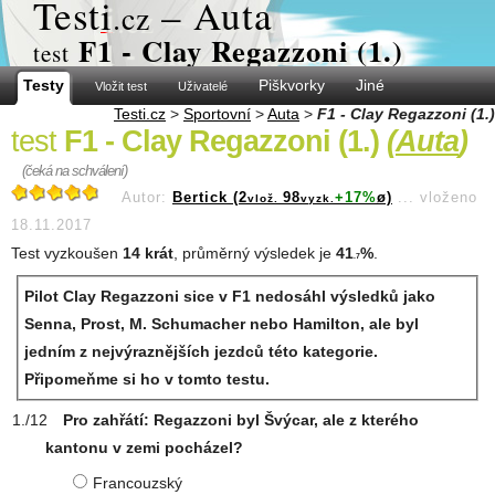
Test
i
– Auta
.cz
F1 - Clay Regazzoni (1.)
test
Testy
Piškvorky
Jiné
Vložit test
Uživatelé
Testi.cz
>
Sportovní
>
Auta
>
F1 - Clay Regazzoni (1.)
test
F1 - Clay Regazzoni (1.)
(
Auta
)
(čeká na schválení)
Autor:
Bertick (2
98
+17%
ø)
...
vloženo
vlož.
vyzk.
18.11.2017
Test vyzkoušen
14 krát
, průměrný výsledek je
41
%
.
.7
Pilot Clay Regazzoni sice v F1 nedosáhl výsledků jako
Senna, Prost, M. Schumacher nebo Hamilton, ale byl
jedním z nejvýraznějších jezdců této kategorie.
Připomeňme si ho v tomto testu.
Pro zahřátí: Regazzoni byl Švýcar, ale z kterého
kantonu v zemi pocházel?
Francouzský