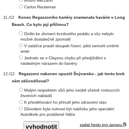
Arturo Merzario
Carlos Reuteman
Konec Regazzoniho kariéry znamenala havárie v Long
Beach. Co bylo její příčinou?
Došlo ke zlomení brzdového pedálu a vůz nebylo
možné dostatečně zpomalit
V zatáčce praskl sloupek řízení, pilot nemohl změnit
směr
Jednalo se o Clayovu chybu při předjíždění s
následným nárazem do bariéry
Regazzoni nakonec opustil Švýcarsko - jak tento krok
sám zdůvodňoval?
Malým respektem vůči jeho osobě včetně rostoucích
životních nákladů
K přestěhování ho přinutil jeho zdravotní stav
Důvodem byla nutnost být nablízku jeho speciální
Autoškole pro postižené řidiče
zadat heslo pro úpravu