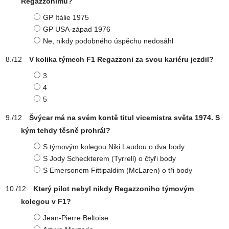
Regazzonimu?
GP Itálie 1975
GP USA-západ 1976
Ne, nikdy podobného úspěchu nedosáhl
V kolika týmech F1 Regazzoni za svou kariéru jezdil?
3
4
5
Švýcar má na svém kontě titul vicemistra světa 1974. S
kým tehdy těsně prohrál?
S týmovým kolegou Niki Laudou o dva body
S Jody Scheckterem (Tyrrell) o čtyři body
S Emersonem Fittipaldim (McLaren) o tři body
Který pilot nebyl nikdy Regazzoniho týmovým
kolegou v F1?
Jean-Pierre Beltoise