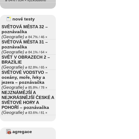
ø 84% / 854 × vyzkoušeno
nové testy
SVĚTOVÁ MĚSTA 32 –
poznávačka
(Geografie)
ø 84.7% / 46 ×
SVĚTOVÁ MĚSTA 31 –
poznávačka
(Geografie)
ø 84.1% / 64 ×
SVĚT V OBRAZECH 2 –
BRAZÍLIE
(Geografie)
ø 82.8% / 65 ×
SVĚTOVÉ VODSTVO –
oceány, moře, řeky a
jezera – poznávačka
(Geografie)
ø 85.8% / 78 ×
NEJZNÁMĚJŠÍ A
NEJKRÁSNĚJŠÍ ČESKÉ A
SVĚTOVÉ HORY A
POHOŘÍ – poznávačka
(Geografie)
ø 83.6% / 81 ×
agregace