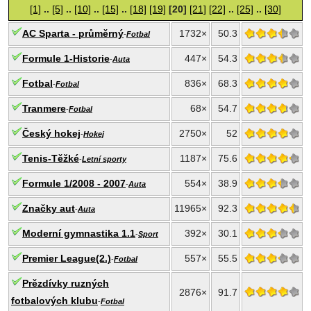
[1]
..
[5]
..
[10]
..
[15]
..
[18]
[19]
[20]
[21]
[22]
..
[25]
..
[30]
AC Sparta - průměrný
1732×
50.3
-
Fotbal
Formule 1-Historie
447×
54.3
-
Auta
Fotbal
836×
68.3
-
Fotbal
Tranmere
68×
54.7
-
Fotbal
Český hokej
2750×
52
-
Hokej
Tenis-Těžké
1187×
75.6
-
Letní sporty
Formule 1/2008 - 2007
554×
38.9
-
Auta
Značky aut
11965×
92.3
-
Auta
Moderní gymnastika 1.1
392×
30.1
-
Sport
Premier League(2.)
557×
55.5
-
Fotbal
Prězdívky ruzných
2876×
91.7
fotbalových klubu
-
Fotbal