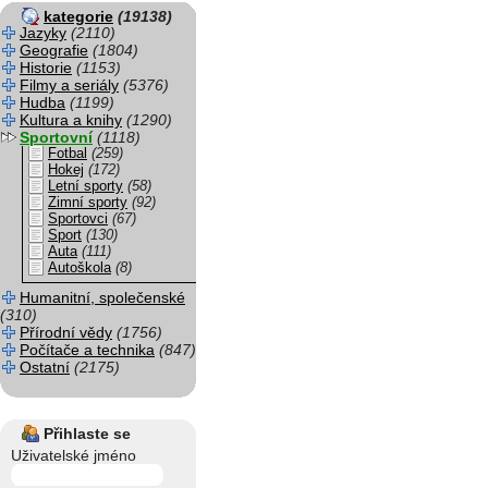
kategorie
(19138)
Jazyky
(2110)
Geografie
(1804)
Historie
(1153)
Filmy a seriály
(5376)
Hudba
(1199)
Kultura a knihy
(1290)
Sportovní
(1118)
Fotbal
(259)
Hokej
(172)
Letní sporty
(58)
Zimní sporty
(92)
Sportovci
(67)
Sport
(130)
Auta
(111)
Autoškola
(8)
Humanitní, společenské
(310)
Přírodní vědy
(1756)
Počítače a technika
(847)
Ostatní
(2175)
Přihlaste se
Uživatelské jméno