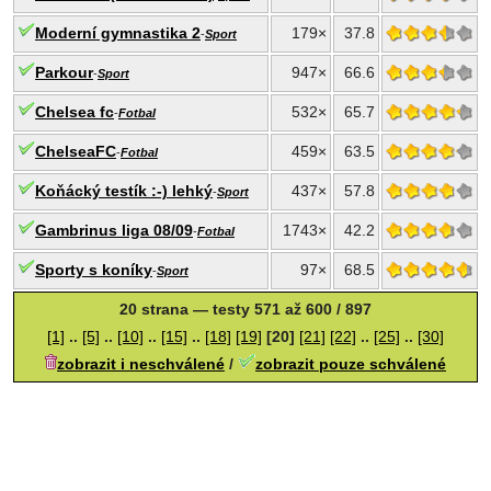
Moderní gymnastika 2
179×
37.8
-
Sport
Parkour
947×
66.6
-
Sport
Chelsea fc
532×
65.7
-
Fotbal
ChelseaFC
459×
63.5
-
Fotbal
Koňácký testík :-) lehký
437×
57.8
-
Sport
Gambrinus liga 08/09
1743×
42.2
-
Fotbal
Sporty s koníky
97×
68.5
-
Sport
20 strana — testy 571 až 600 / 897
[1]
..
[5]
..
[10]
..
[15]
..
[18]
[19]
[20]
[21]
[22]
..
[25]
..
[30]
zobrazit i neschválené
/
zobrazit pouze schválené