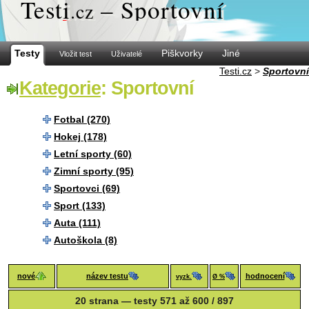
Test
i
– Sportovní
.cz
Testy
Piškvorky
Jiné
Vložit test
Uživatelé
Testi.cz
>
Sportovní
Kategorie
: Sportovní
Fotbal (270)
Hokej (178)
Letní sporty (60)
Zimní sporty (95)
Sportovci (69)
Sport (133)
Auta (111)
Autoškola (8)
nové
název testu
hodnocení
vyzk.
Ø %
20 strana — testy 571 až 600 / 897