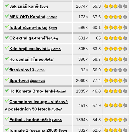
Jak znáš koně
2674×
55.3
-
Sport
MFK OKD Karviná
173×
67.6
-
Fotbal
fotbal-různe+hokej
596×
60.1
-
Sport
O2 extraliga-trenéři
691×
65
-
Hokej
Kde hrají exslávisti..
305×
63.8
-
Fotbal
Hc ocelaři Třinec
390×
58.7
-
Hokej
fksokolov13
32×
56.9
-
Fotbal
Sportovci
2060×
77.4
-
Sportovci
Hc Kometa Brno- lehké
1985×
46.8
-
Hokej
Champions leauge - vítězové
451×
57.9
v posledních 50 letech
-
Fotbal
Fotbal - hodně těžké
1394×
54.8
-
Fotbal
formule 1 (sezona 2008)
332×
62.6
-
Sport