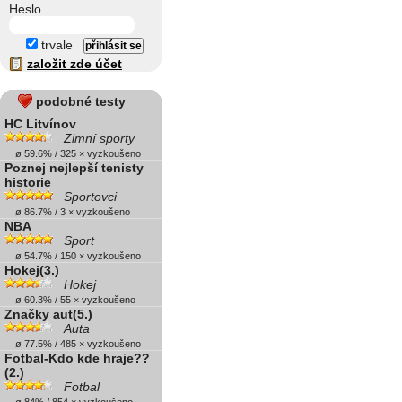
Heslo
trvale
založit zde účet
podobné testy
HC Litvínov
Zimní sporty
ø 59.6% / 325 × vyzkoušeno
Poznej nejlepší tenisty
historie
Sportovci
ø 86.7% / 3 × vyzkoušeno
NBA
Sport
ø 54.7% / 150 × vyzkoušeno
Hokej(3.)
Hokej
ø 60.3% / 55 × vyzkoušeno
Značky aut(5.)
Auta
ø 77.5% / 485 × vyzkoušeno
Fotbal-Kdo kde hraje??
(2.)
Fotbal