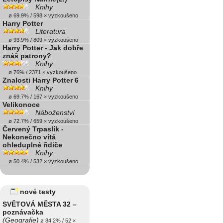
Knihy
ø 69.9% / 598 × vyzkoušeno
Harry Potter
Literatura
ø 93.9% / 809 × vyzkoušeno
Harry Potter - Jak dobře
znáš patrony?
Knihy
ø 76% / 2371 × vyzkoušeno
Znalosti Harry Potter 6
Knihy
ø 69.7% / 167 × vyzkoušeno
Velikonoce
Náboženství
ø 72.7% / 659 × vyzkoušeno
Červený Trpaslík -
Nekonečno vítá
ohleduplné řidiče
Knihy
ø 50.4% / 532 × vyzkoušeno
nové testy
SVĚTOVÁ MĚSTA 32 –
poznávačka
(Geografie)
ø 84.2% / 52 ×