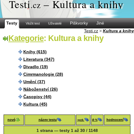
Test
i
– Kultura a knihy
.cz
Testy
Piškvorky
Jiné
Vložit test
Uživatelé
Testi.cz
>
Kultura a knihy
Kategorie
: Kultura a knihy
Knihy (615)
Literatura (347)
Divadlo (19)
Cimrmanologie (28)
Umění (37)
Náboženství (26)
Časopisy (44)
Kultura (45)
nové
název testu
hodnocení
vyzk.
Ø %
1 strana — testy 1 až 30 / 1148