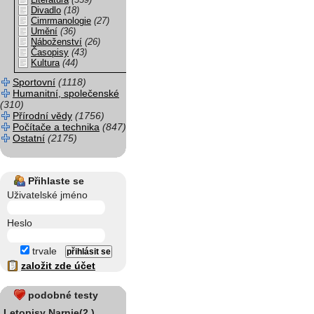
Literatura
(339)
Divadlo
(18)
Cimrmanologie
(27)
Umění
(36)
Náboženství
(26)
Časopisy
(43)
Kultura
(44)
Sportovní
(1118)
Humanitní, společenské
(310)
Přírodní vědy
(1756)
Počítače a technika
(847)
Ostatní
(2175)
Přihlaste se
Uživatelské jméno
Heslo
trvale
založit zde účet
podobné testy
Letopisy Narnie(2.)