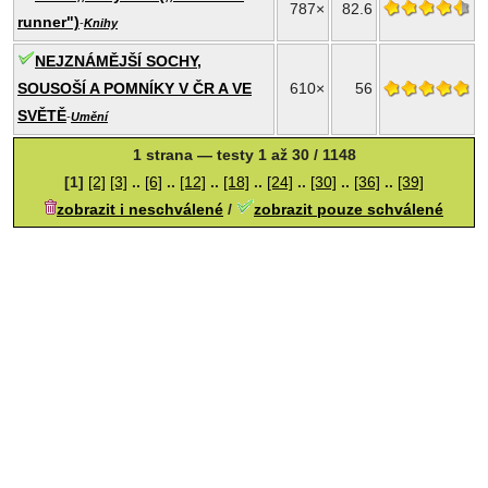
787×
82.6
runner")
-
Knihy
NEJZNÁMĚJŠÍ SOCHY,
SOUSOŠÍ A POMNÍKY V ČR A VE
610×
56
SVĚTĚ
-
Umění
1 strana — testy 1 až 30 / 1148
[1]
[2]
[3]
..
[6]
..
[12]
..
[18]
..
[24]
..
[30]
..
[36]
..
[39]
zobrazit i neschválené
/
zobrazit pouze schválené