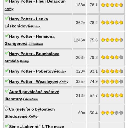
Harry Potter - Fleur Delacour
-
188×
78.1
Knihy
Harry Potter - Lenka
362×
78.2
Láskorádová
-
Knihy
Harry Potter - Hermiona
1246×
75.6
Grangerová
-
Literatura
Harry Potter - Brumbálova
203×
79.3
armáda
-
Knihy
Harry Potter - Pobertové
323×
93.1
-
Knihy
Harry Potter - Weasleyovi
325×
74.9
-
Knihy
Autoři poválečné světové
213×
57.7
literatury
-
Literatura
Co (ne)víte o bytostech
69×
50.4
Středozemě
-
Knihy
Série ,,Labyrint" (,,The maze