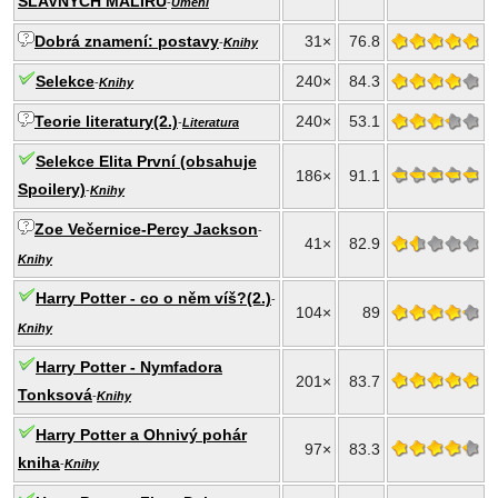
SLAVNÝCH MALÍŘŮ
-
Umění
Dobrá znamení: postavy
31×
76.8
-
Knihy
Selekce
240×
84.3
-
Knihy
Teorie literatury(2.)
240×
53.1
-
Literatura
Selekce Elita První (obsahuje
186×
91.1
Spoilery)
-
Knihy
Zoe Večernice-Percy Jackson
-
41×
82.9
Knihy
Harry Potter - co o něm víš?(2.)
-
104×
89
Knihy
Harry Potter - Nymfadora
201×
83.7
Tonksová
-
Knihy
Harry Potter a Ohnivý pohár
97×
83.3
kniha
-
Knihy