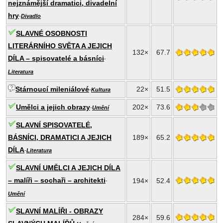
nejznámější dramatici, divadelní
hry
-
Divadlo
SLAVNÉ OSOBNOSTI
LITERÁRNÍHO SVĚTA A JEJICH
132×
67.7
DÍLA – spisovatelé a básníci
-
Literatura
Stárnoucí mileniálové
22×
51.5
-
Kultura
Umělci a jejich obrazy
202×
73.6
-
Umění
SLAVNÍ SPISOVATELÉ,
BÁSNÍCI, DRAMATICI A JEJICH
189×
65.2
DÍLA
-
Literatura
SLAVNÍ UMĚLCI A JEJICH DÍLA
– malíři – sochaři – architekti
194×
52.4
-
Umění
SLAVNÍ MALÍŘI - OBRAZY
284×
59.6