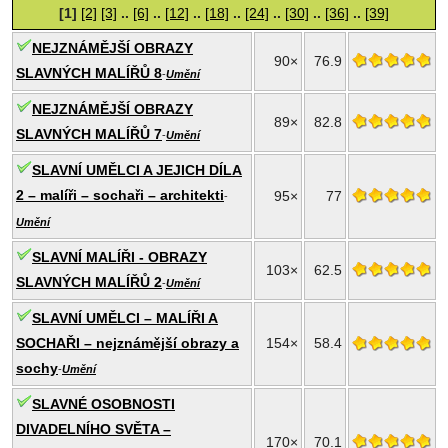
[1]
[2]
[3]
..
[6]
..
[12]
..
[18]
..
[24]
..
[30]
..
[36]
..
[39]
NEJZNÁMĚJŠÍ OBRAZY
90×
76.9
SLAVNÝCH MALÍŘŮ 8
-
Umění
NEJZNÁMĚJŠÍ OBRAZY
89×
82.8
SLAVNÝCH MALÍŘŮ 7
-
Umění
SLAVNÍ UMĚLCI A JEJICH DÍLA
2 – malíři – sochaři – architekti
95×
77
-
Umění
SLAVNÍ MALÍŘI - OBRAZY
103×
62.5
SLAVNÝCH MALÍŘŮ 2
-
Umění
SLAVNÍ UMĚLCI – MALÍŘI A
SOCHAŘI – nejznámější obrazy a
154×
58.4
sochy
-
Umění
SLAVNÉ OSOBNOSTI
DIVADELNÍHO SVĚTA –
170×
70.1